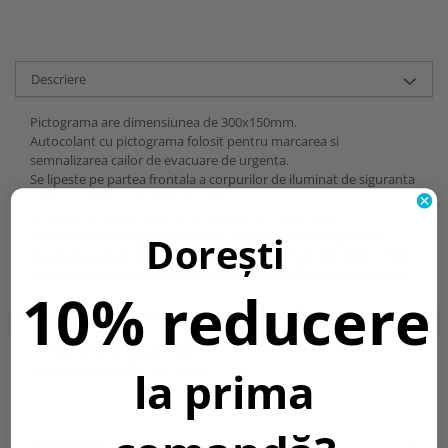
Descriere
Pictograma are dimensiunea de 300x150mm.
Autocolant cu pictograma folosit pentru marcarea si
semnalizarea cailor de evacuare de urgenta.
Se lipeste pe partea frontala a corpurilor de iluminat de siguranta
pentru a indica caile de evacuare.
Pictograma vizibila de la o distanta de 30 metri liniari.
Indicatoarele suplimentare cu sageti necesare pentru
Dorești
evacuarea de urgenta indeplinesc cerintele ISO 3864-1, ISO
3864-4 (proprietati fotometrice) si EN ISO 7010 (proiectare).
10% reducere
Separat sunt disponibile pictograme diverse din
seria E.
Temperatura culoare [K]::
nu e cazul
Grad protectie IP:
nu e cazul
la prima
Informatii conformitate produs
Caracteristici