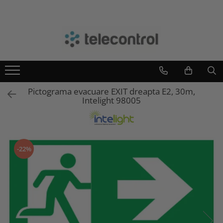
Branduri
Teleco Automation
Teletask
Artsound
Pictograma evacuare EXIT dreapta E2, 30m,
Intelight
Intelight 98005
Hikvision
-22%