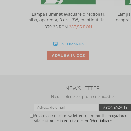
Lampa iluminat evacuare directional,
Lampa 
alba, aparenta, 3 ore, 3W, mentinut, test
neagra,
automat, IP20, Intelight 90385
370,26 RON
287,55 RON
LA COMANDA
ADAUGA IN COS
NEWSLETTER
Nu rata ofertele si promotiile noastre
Vreau sa primesc newsletter cu promotiile magazinului.
Afla mai multe in
Politica de Confidentialitate