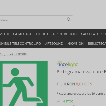
MOTII
CATALOAGE
BIBLIOTECA PENTRU TOTI
CALCULATOR C
ONIBILE TELECONTROL.RO
ARTSOUND
HIKVISION
BIBLIOTEC
0m, Intelight 97998
Pictograma evacuare EX
11,10 RON
8,61 RON
Pictograma evacuare jos E9 pentru
IN STOC