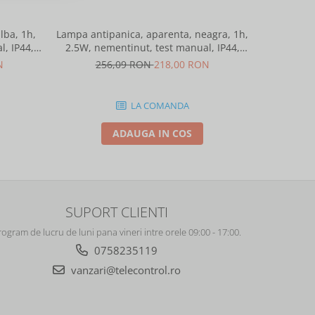
lba, 1h,
Lampa antipanica, aparenta, neagra, 1h,
Suport fixa
, IP44,
2.5W, nementinut, test manual, IP44,
0-90 grade, pentru lampa urgenta VE
telight
lentile punct de siguranta, Intelight
sau
N
256,09 RON
218,00 RON
8
86878
LA COMANDA
ADAUGA IN COS
SUPORT CLIENTI
rogram de lucru de luni pana vineri intre orele 09:00 - 17:00.
0758235119
vanzari@telecontrol.ro