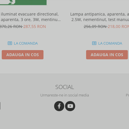
iluminat evacuare directional,
Lampa antipanica, aparenta, a
 aparenta, 3 ore, 3W, mentinut,
2.5W, nementinut, test manual
test automat, IP20, Intelight 90085
lentile punct de siguranta, In
370,26 RON
287,55 RON
256,09 RON
218,00 RO
86872
LA COMANDA
LA COMANDA
ADAUGA IN COS
ADAUGA IN COS
SOCIAL
Urmareste-ne in social media
P