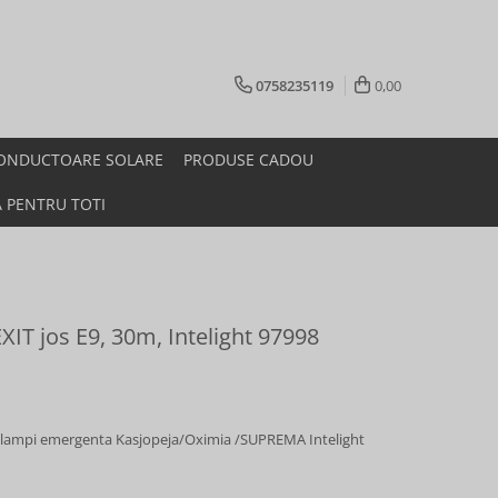
0758235119
0,00
ONDUCTOARE SOLARE
PRODUSE CADOU
A PENTRU TOTI
IT jos E9, 30m, Intelight 97998
 lampi emergenta Kasjopeja/Oximia /SUPREMA Intelight