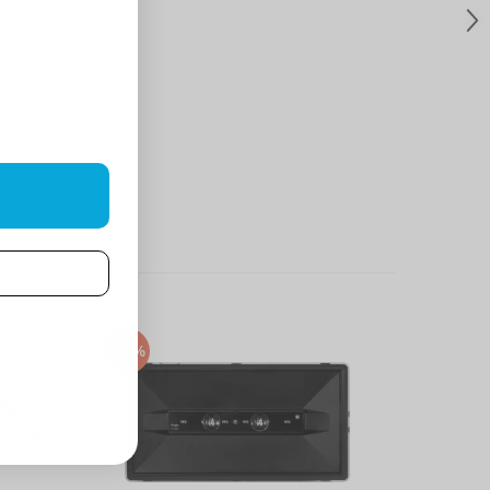
-15%
-23%