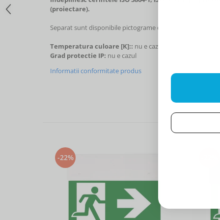
(proiectare).
Separat sunt disponibile pictograme diverse din
seria E.
Temperatura culoare [K]::
nu e cazul
Grad protectie IP:
nu e cazul
Informatii conformitate produs
-22%
-22%