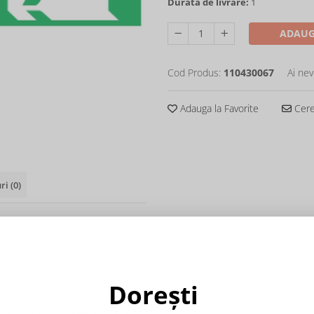
Durata de livrare:
1
ADAUG
Cod Produs:
110430067
Ai nev
Adauga la Favorite
Cere 
uri
(0)
lizarea cailor de evacuare de
guranta pentru a indica caile de
Dorești
ru evacuarea de urgenta
ti fotometrice) si EN ISO 7010