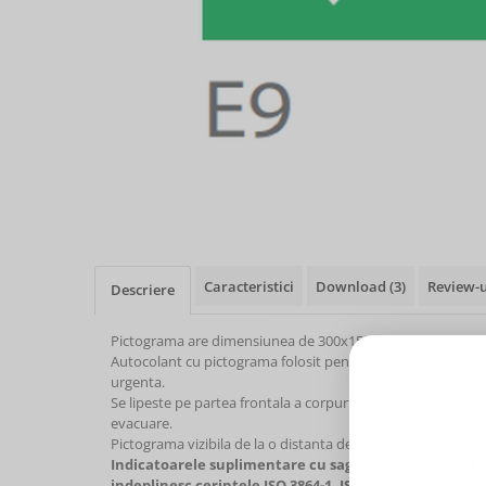
Caracteristici
Download (3)
Review-
Descriere
Pictograma are dimensiunea de 300x150mm.
Autocolant cu pictograma folosit pentru marcarea si semna
urgenta.
Se lipeste pe partea frontala a corpurilor de iluminat de si
evacuare.
Pictograma vizibila de la o distanta de 30 metri liniari.
Indicatoarele suplimentare cu sageti necesare pent
indeplinesc cerintele ISO 3864-1, ISO 3864-4 (proprieta