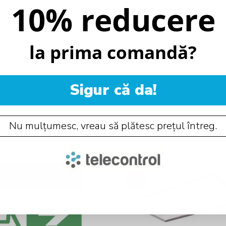
10% reducere
la prima comandă?
Sigur că da!
PRODUSE SIMILARE
Nu mulțumesc, vreau să plătesc prețul întreg.
-15%