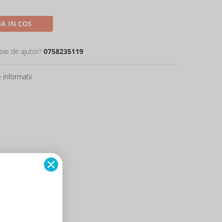
A IN COS
oie de ajutor?
0758235119
informatii