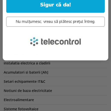
Iluminat siguranta mentinut sau nementinut
Sigur că da!
Lampi iluminat siguranta Intelight
Lampi emergenta cu montaj aplicat, incastrat sau suspendat
Nu mulțumesc, vreau să plătesc prețul întreg.
Categorii
Iluminat siguranta
Corpuri de iluminat led
instalatia electrica a cladirii
Acumulatori si baterii [Ah]
Setari echipamente IT&C
Notiuni de baza electricitate
Electroalimentare
Sisteme fotovoltaice