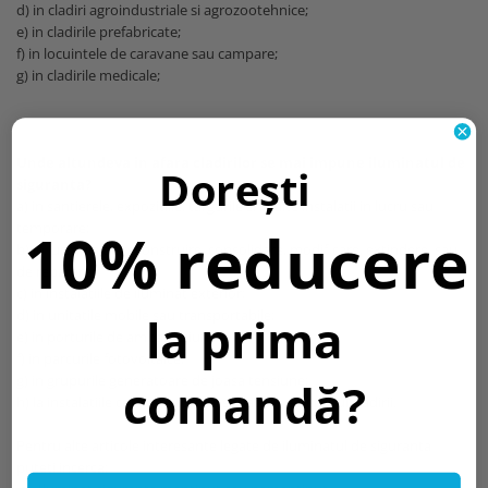
d) in cladiri agroindustriale si agrozootehnice;
e) in cladirile prefabricate;
f) in locuintele de caravane sau campare;
g) in cladirile medicale;
Unde altundeva in afara cladirilor se mai impune iluminatul de
Dorești
siguranta?
a) in santierele, expozitiile, targurile si in alte instalatii in lucru sau
10% reducere
temporare;
b) in lucrarile de reconstruire, consolidare, modificare, extindere, sau
de reparare;
c) in instalatiile de iluminat exterior;
d) in unitatile mobile sau transportabile;
la prima
e) in porturile de ambarcatiuni;
f) in parcurile fotovoltaice;
g) in grupurile generatoare de joasa tensiune;
comandă?
h) la instalatiile consumatorului situate in exteriorul cladirii.
Pentru alte articole interesante legate de iluminatul de siguranta
puteti incerca: