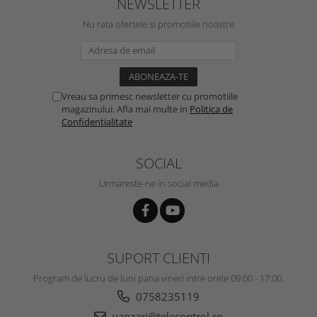
NEWSLETTER
Nu rata ofertele si promotiile noastre
Vreau sa primesc newsletter cu promotiile
magazinului. Afla mai multe in
Politica de
Confidentialitate
SOCIAL
Urmareste-ne in social media
SUPORT CLIENTI
Program de lucru de luni pana vineri intre orele 09:00 - 17:00.
0758235119
vanzari@telecontrol.ro