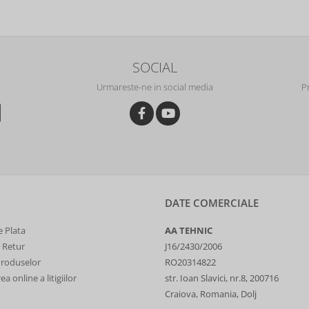
SOCIAL
Urmareste-ne in social media
P
DATE COMERCIALE
 Plata
AA TEHNIC
e Retur
J16/2430/2006
Produselor
RO20314822
a online a litigiilor
str. Ioan Slavici, nr.8, 200716
Craiova, Romania, Dolj