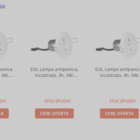
dat
anica,
EOL Lampa antipanica,
EOL Lampa antipanic
, 3W,
incastrata, 3h, 5W,
incastrata, 3h, 5W,
automat,
mentinut, test manual,
nementinut, test auto
740
Intelight 99615
Intelight 99614
ZAT
STOC EPUIZAT
STOC EPUIZAT
TA
CERE OFERTA
CERE OFERTA