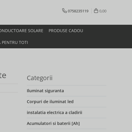
0758235119
0,00
ONDUCTOARE SOLARE
PRODUSE CADOU
A PENTRU TOTI
te
Categorii
Iluminat siguranta
Corpuri de iluminat led
instalatia electrica a cladirii
Acumulatori si baterii [Ah]