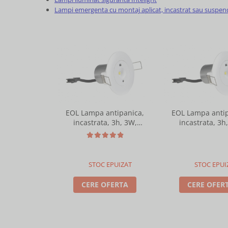
Lampi emergenta cu montaj aplicat, incastrat sau suspen
EOL Lampa antipanica,
EOL Lampa antip
incastrata, 3h, 3W,
incastrata, 3h
mentinut, test manual,
nementinut, test 
Intelight 99616
Intelight 96
STOC EPUIZAT
STOC EPUI
CERE OFERTA
CERE OFER