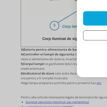
3)Bateria pentru alimentarea de back-up
ce permite alim
4)Controller-ul lampii de siguranta
care realizeaza monitor
retea si alimentarea de rezerva, incarcarea bateriei, alimentare
5)Corpul lampii
ce gazduieste ledul ce poate fi cu montaj aplic
medii exterioare;
6)Indicatorul de stare
care arata daca lampa antipanica este
ore pentru a fi complet incarcate;
Alege lampa antipanica potrivita pentru proiectul tau
aici.
Pentru alte articole interesante legate de iluminatul de sigura
Iluminat siguranta mentinut sau nementinut
Lampi iluminat siguranta Intelight