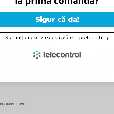
la prima comandă?
Sigur că da!
Nu mulțumesc, vreau să plătesc prețul întreg.
entarea lampii pentru perioada in care exista o intrerupere de energie electr
izarea existentei tensiunii de alimentare din retea, comutarea intre aliment
a ledului, etc.
at sau incastrat si cu diferite grade de protectie IP pentru utilizarea la inter
 incarcata sau in stare de incarcare, majoritatea lampilor au nevoie de min
nta puteti incerca: