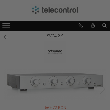
Branduri
Teleco Automation
Teletask
SVC4.2 S
Artsound
Intelight
Hikvision
669,72 RON