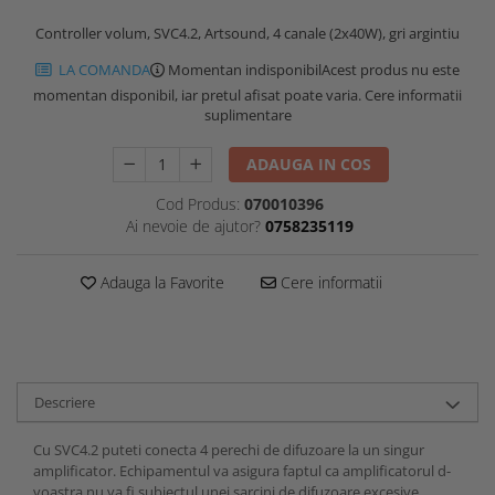
Controller volum, SVC4.2, Artsound, 4 canale (2x40W), gri argintiu
LA COMANDA
Momentan indisponibil
Acest produs nu este
momentan disponibil, iar pretul afisat poate varia. Cere informatii
suplimentare
ADAUGA IN COS
Cod Produs:
070010396
Ai nevoie de ajutor?
0758235119
Adauga la Favorite
Cere informatii
Descriere
Cu SVC4.2 puteti conecta 4 perechi de difuzoare la un singur
amplificator. Echipamentul va asigura faptul ca amplificatorul d-
voastra nu va fi subiectul unei sarcini de difuzoare excesive.