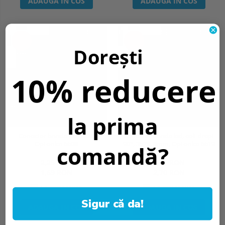
ADAUGA IN COS
ADAUGA IN COS
-25%
-25%
Dorești
10% reducere
la prima
Conector banda led, RGB,
Conector banda led, colt drept
Optonica 6608
90°, 3528, 8mm, Optonica 6619
comandă?
2,25 RON
3,61 RON
1,69 RON
2,70 RON
LA COMANDA
LA COMANDA
Sigur că da!
ADAUGA IN COS
ADAUGA IN COS