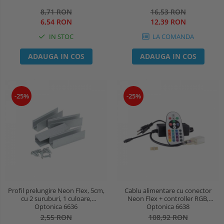
8,71 RON
16,53 RON
6,54 RON
12,39 RON
IN STOC
LA COMANDA
ADAUGA IN COS
ADAUGA IN COS
-25%
-25%
Profil prelungire Neon Flex, 5cm,
Cablu alimentare cu conector
cu 2 suruburi, 1 culoare,
Neon Flex + controller RGB,
Optonica 6636
Optonica 6638
2,55 RON
108,92 RON