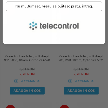
Nu mulțumesc, vreau să plătesc prețul întreg.
-25%
-25%
Conector banda led, colt drept
Conector banda led, colt drept
90°, 5050, 10mm, Optonica 6620
90°, RGB, 10mm, Optonica 6621
3,61 RON
3,61 RON
2,70 RON
2,70 RON
LA COMANDA
LA COMANDA
ADAUGA IN COS
ADAUGA IN COS