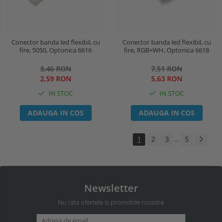
Conector banda led flexibil, cu
Conector banda led flexibil, cu
fire, 5050, Optonica 6616
fire, RGB+WH, Optonica 6618
3,46 RON
7,51 RON
2,59 RON
5,63 RON
IN STOC
IN STOC
ADAUGA IN COS
ADAUGA IN COS
1
2
3
5
...
Newsletter
Nu rata ofertele si promotiile noastre