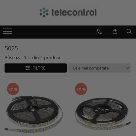
Branduri
Teleco Automation
Teletask
5025
Artsound
Intelight
Afiseaza:
1-
2
din
2
produse
Hikvision
FILTRE
-25%
-25%