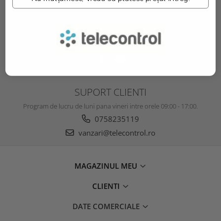
SOCIAL
Urmareste-ne in social media
SUPORT CLIENTI
Program de lucru de luni pana vineri intre orele 09:00 - 17:00.
0758235119
vanzari@telecontrol.ro
MAGAZINUL MEU
CLIENTI
DATE COMERCIALE