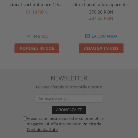
zincat varf imbinare 1.5m,
directional, alba, aparenta,
se vand pachet de 10 bucati
3 ore, 3W, mentinut, test
61,18 RON
370,26 RON
automat, IP20, Intelight
287,55 RON
90385
IN STOC
LA COMANDA
ADAUGA IN COS
ADAUGA IN COS
NEWSLETTER
Nu rata ofertele si promotiile noastre
Vreau sa primesc newsletter cu promotiile
magazinului. Afla mai multe in
Politica de
Confidentialitate