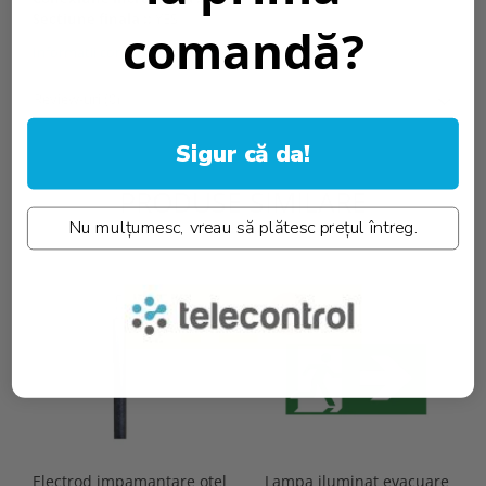
Sectiune finala ::
YES
comandă?
Informatii conformitate produs
Review-uri
(0)
Sigur că da!
PRODUSE SIMILARE
Nu mulțumesc, vreau să plătesc prețul întreg.
-22%
Electrod impamantare otel
Lampa iluminat evacuare