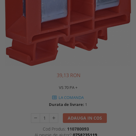
39,13 RON
VS 70 PA +
LA COMANDA
Durata de livrare:
1
ADAUGA IN COS
Cod Produs:
110780093
Ai nevoie de ajutor?
0758235119