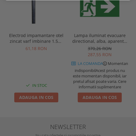
Electrod impamantare otel
Lampa iluminat evacuare
zincat varf imbinare 1.5m,
directional, alba, aparenta,
se vand pachet de 10 bucati
3 ore, 3W, mentinut, test
61,18 RON
370,26 RON
automat, IP20, Intelight
287,55 RON
90385
LA COMANDA
Momentan
indisponibil
Acest produs nu
este momentan disponibil, iar
pretul afisat poate varia. Cere
IN STOC
informatii suplimentare
ADAUGA IN COS
ADAUGA IN COS
NEWSLETTER
Nu rata ofertele si promotiile noastre