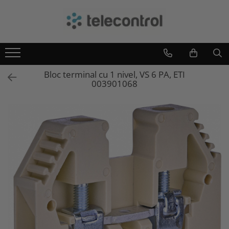
Branduri
Teleco Automation
Teletask
Bloc terminal cu 1 nivel, VS 6 PA, ETI
Artsound
003901068
Intelight
Hikvision