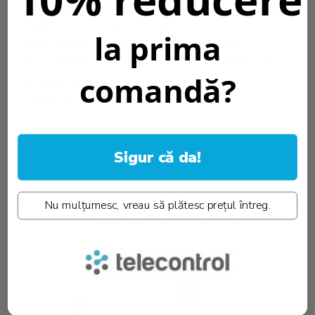
Tip montaj::
Sina DIN (35 mm)
Culoare:
Bej
Secțiune transversală nominală::
6
la prima
Curent maxim cu sectiunea transversala (mm2) ::
41
Curent maxim cu sectiunea maxima transversala (mm2) ::
none
comandă?
Conexiune incrucisata ::
YES
Sectiune finala ::
YES
Informatii conformitate produs
Review-uri
(0)
Sigur că da!
Nu mulțumesc, vreau să plătesc prețul întreg.
PRODUSE SIMILARE
-22%