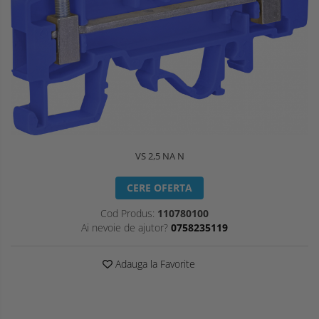
VS 2,5 NA N
CERE OFERTA
Cod Produs:
110780100
Ai nevoie de ajutor?
0758235119
Adauga la Favorite