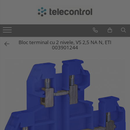
Branduri
Teleco Automation
Teletask
Bloc terminal cu 2 nivele, VS 2,5 NA N, ETI
003901244
Artsound
Intelight
Hikvision