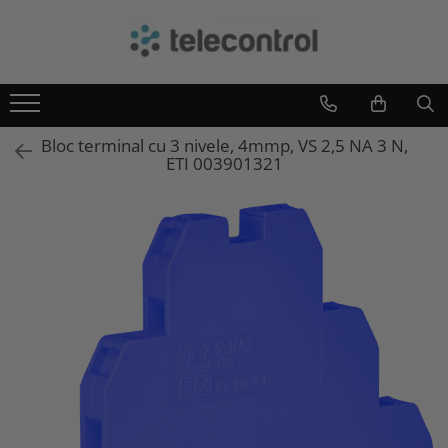
Branduri
Teleco Automation
Teletask
Bloc terminal cu 3 nivele, 4mmp, VS 2,5 NA 3 N,
Artsound
ETI 003901321
Intelight
Hikvision