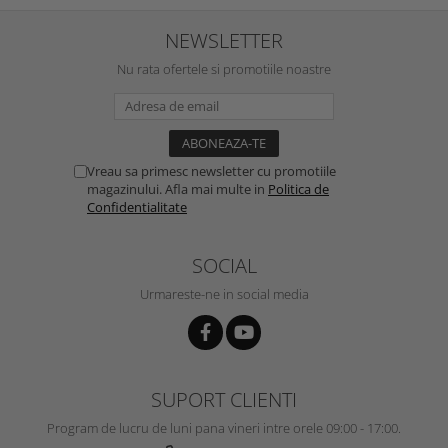
NEWSLETTER
Nu rata ofertele si promotiile noastre
Vreau sa primesc newsletter cu promotiile
magazinului. Afla mai multe in
Politica de
Confidentialitate
SOCIAL
Urmareste-ne in social media
SUPORT CLIENTI
Program de lucru de luni pana vineri intre orele 09:00 - 17:00.