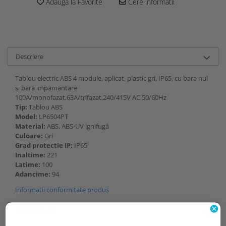
Adauga la Favorite
Cere informatii
Descriere
Tablou electric ABS 4 module, aplicat, plastic gri, IP65, cu bara nul
si bara impamantare
100A/monofazat,63A/trifazat,240/415V AC 50/60Hz
Tip:
Tablou ABS
Model:
LP6504PT
Material:
ABS, ABS-UV ignifugă
Culoare:
Gri
Grad protectie IP:
IP65
Inaltime:
221
Latime:
100
Adancime:
94
Informatii conformitate produs
Caracteristici