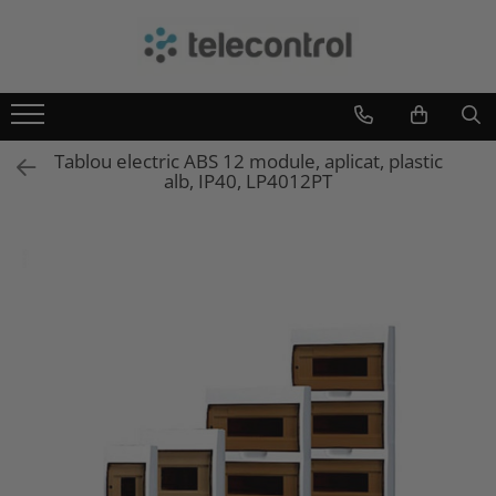
Branduri
Teleco Automation
Teletask
Tablou electric ABS 12 module, aplicat, plastic
Artsound
alb, IP40, LP4012PT
Intelight
Hikvision