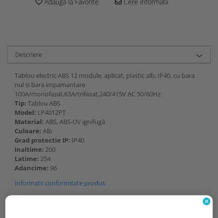
Adauga la Favorite
Cere informatii
Descriere
Tablou electric ABS 12 module, aplicat, plastic alb, IP40, cu bara
nul si bara impamantare
100A/monofazat,63A/trifazat,240/415V AC 50/60Hz
Tip:
Tablou ABS
Model:
LP4012PT
Material:
ABS, ABS-UV ignifugă
Culoare:
Alb
Grad protectie IP:
IP40
Inaltime:
200
Latime:
254
Adancime:
96
Informatii conformitate produs
Caracteristici