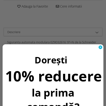
Adauga la Favorite
Cere informatii
Descriere
Siguranta automata modulara EZ9D32616 1P+N de la Schneider
Electric suporta un curent de 16A si o sensibilitate de 30mA, in
curba declansare de tip C, cu o capacitate de rupere de 4500 A Icn
la 230Vca la 50Hz.
Dorești
Intreruptoarele automate diferentiale din gama Easy9 pot fi
10% reducere
montate in locul unei sigurante automate asigurand:
-protectie impotriva scurtcircuitelor;
-protectia cablurilor impotriva suprasarcinilor;
-protectia persoanelor impotriva electrocutarii prin contact direct
la prima
(≤ 30 mA) sau prin contact indirect (300 mA);
-protectie impotriva pericolelor de incendiu (300 mA) datorate
curentilor reziduali.