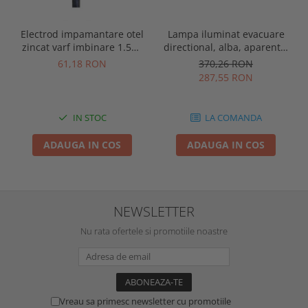
Electrod impamantare otel
Lampa iluminat evacuare
zincat varf imbinare 1.5m,
directional, alba, aparenta,
se vand pachet de 10 bucati
3 ore, 3W, mentinut, test
61,18 RON
370,26 RON
automat, IP20, Intelight
287,55 RON
90385
IN STOC
LA COMANDA
ADAUGA IN COS
ADAUGA IN COS
NEWSLETTER
Nu rata ofertele si promotiile noastre
Vreau sa primesc newsletter cu promotiile