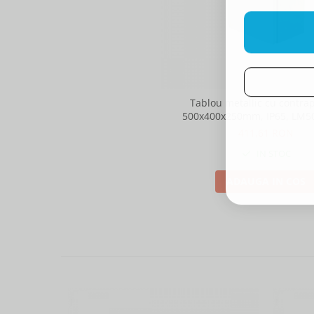
Tablou metallic cu contra
500x400x250mm, IP65, LM5
411,61 RON
IN STOC
ADAUGA IN COS