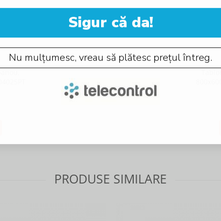
Sigur că da!
Nu mulțumesc, vreau să plătesc prețul întreg.
panou,
Tablo
04025PT
800x60
PRODUSE SIMILARE