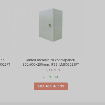
anou,
Tablou metallic cu contrapanou,
Tablou
5025PT
800x600x250mm, IP65, LM806025PT
1000x600
953,39 RON
IN STOC
ADAUGA IN COS