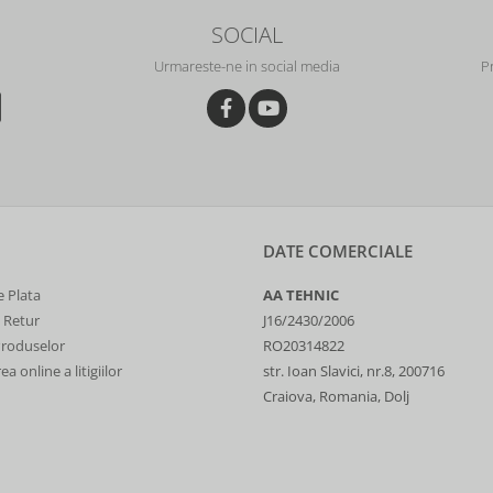
SOCIAL
Urmareste-ne in social media
P
DATE COMERCIALE
 Plata
AA TEHNIC
e Retur
J16/2430/2006
Produselor
RO20314822
a online a litigiilor
str. Ioan Slavici, nr.8, 200716
Craiova, Romania, Dolj