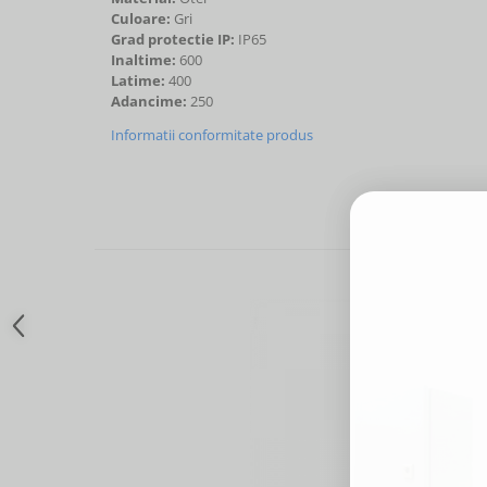
Culoare:
Gri
Grad protectie IP:
IP65
Inaltime:
600
Latime:
400
Adancime:
250
Informatii conformitate produs