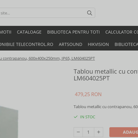
MOTII
CATALOAGE
BIBLIOTECA PENTRU TOTI
CALCULATOR C
ONIBILE TELECONTROL.RO
ARTSOUND
HIKVISION
BIBLIOTEC
 cu contrapanou, 600x400x250mm, IP65, LM604025PT
Tablou metallic cu co
LM604025PT
479,25 RON
Tablou metallic cu contrapanou, 
IN STOC
ADAUG