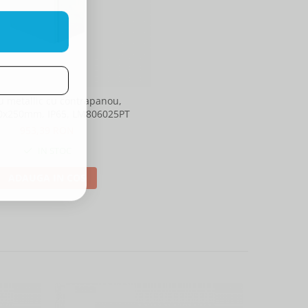
u metallic cu contrapanou,
0x250mm, IP65, LM806025PT
953,39 RON
IN STOC
ADAUGA IN COS