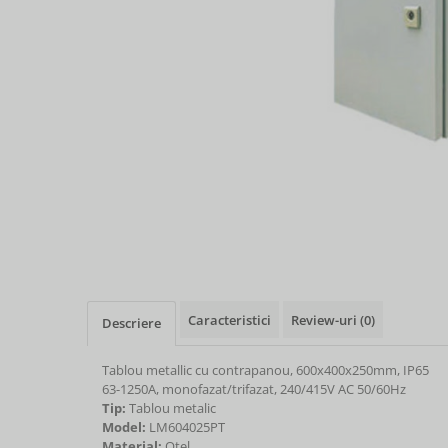
Caracteristici
Review-uri
(0)
Descriere
Tablou metallic cu contrapanou, 600x400x250mm, IP65
63-1250A, monofazat/trifazat, 240/415V AC 50/60Hz
Tip:
Tablou metalic
Model:
LM604025PT
Material:
Otel