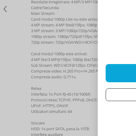
Rezolutie inregistrare: 4 MP/3 MP/1080p/720p/VGA/WD1/4
Cadre/Secunda:
Main Stream:
Cand modul 1080p Lite nu este activat:
4 MP stream: 4 MP lite@15fps; 1080p lite/720p/WD1/4CIF/
3 MP stream: 3 MP/1080p/720p/VGA/WD1/4CIF/CIF@15fp
1080p stream: 1080p/720p@15fps; VGA/WD1/4CIF/CIF@25fp
720p stream: 720p/VGA/WD1/4CIF/CIF@25fps (P)/30fps (N
Cand modul 1080p este activat:
4 MP lite/3 MP@15fps; 1080p lite/720p lite/VGA/WD1/4CIF/
Sub Stream: WD1/4CIF@12fps; CIF@25fps (P)/30fps (N)
Compresie video: H.265 Pro+/H.265 Pro/H.265/H.264+/H.2
Compresie audio: G.711u
Retea
Interfata: 1x Port RJ-45 (10/100M)
Protocol retea: TCP/IP, PPPoE, DHCP, Hik-Connect, DNS, D
UPnP, HTTPS, ONVIF
Utilizatori simultani: 64
Stocare
HDD: 1x port SATA, pana la 10TB
Interfete auxiliare