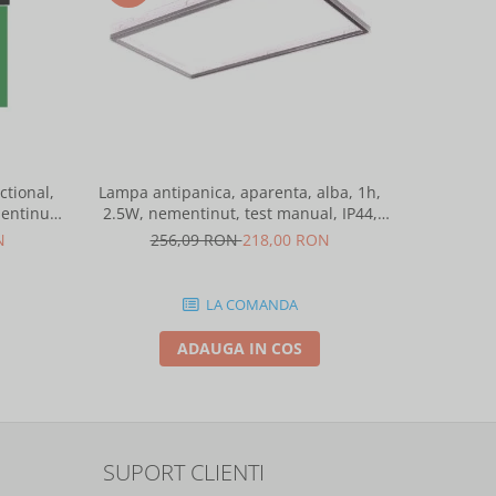
-15%
tional,
Lampa antipanica, aparenta, alba, 1h,
Lampa anti
entinut,
2.5W, nementinut, test manual, IP44,
2.5W, nem
ntelight 90085
lentile punct de siguranta, Intelight
lentile 
N
256,09 RON
218,00 RON
25
86872
LA COMANDA
ADAUGA IN COS
SUPORT CLIENTI