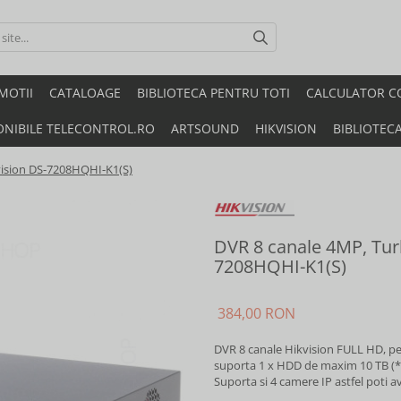
MOTII
CATALOAGE
BIBLIOTECA PENTRU TOTI
CALCULATOR C
ONIBILE TELECONTROL.RO
ARTSOUND
HIKVISION
BIBLIOTEC
kvision DS-7208HQHI-K1(S)
DVR 8 canale 4MP, Turb
7208HQHI-K1(S)
384,00 RON
DVR 8 canale Hikvision FULL HD, p
suporta 1 x HDD de maxim 10 TB (*nu
Suporta si 4 camere IP astfel poti 