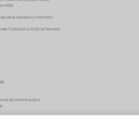
 pe HDD.
ial) de la camere cu microfon
erele TurboHD si AHD) se folosesc
768
anal de intrare audio)
0p