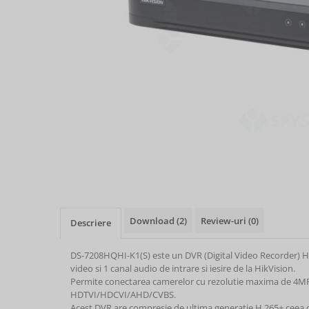
Download (2)
Review-uri
(0)
Descriere
DS-7208HQHI-K1(S) este un DVR (Digital Video Recorder) Hib
video si 1 canal audio de intrare si iesire de la HikVision.
Permite conectarea camerelor cu rezolutie maxima de 4MP
HDTVI/HDCVI/AHD/CVBS.
Acest DVR are compresie de ultima generatie H.265+ ceea 