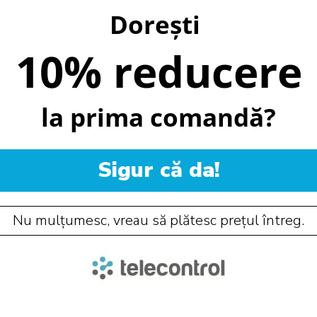
CIF/CIF
Dorești
10% reducere
VGA/CIF@25fps (P)/30fps (N)
s
s (P)/30fps (N)
)
la prima comandă?
CIF@25fps (P)/30fps (N)
Sigur că da!
64
Nu mulțumesc, vreau să plătesc prețul întreg.
DNS, NTP, SADP, NFS, iSCSI,