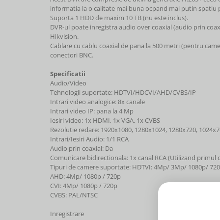
informatia la o calitate mai buna ocpand mai putin spatiu
Suporta 1 HDD de maxim 10 TB (nu este inclus).
DVR-ul poate inregistra audio over coaxial (audio prin coax
Hikvision.
Cablare cu cablu coaxial de pana la 500 metri (pentru cam
conectori BNC.
Specificatii
Audio/Video
Tehnologii suportate: HDTVI/HDCVI/AHD/CVBS/IP
Intrari video analogice: 8x canale
Intrari video IP: pana la 4 Mp
Iesiri video: 1x HDMI, 1x VGA, 1x CVBS
Rezolutie redare: 1920x1080, 1280x1024, 1280x720, 1024x
Intrari/Iesiri Audio: 1/1 RCA
Audio prin coaxial: Da
Comunicare bidirectionala: 1x canal RCA (Utilizand primul c
Tipuri de camere suportate: HDTVI: 4Mp/ 3Mp/ 1080p/ 72
AHD: 4Mp/ 1080p / 720p
CVI: 4Mp/ 1080p / 720p
CVBS: PAL/NTSC
Inregistrare