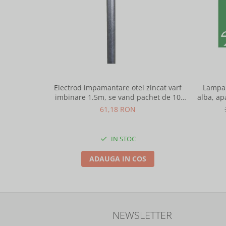
Electrod impamantare otel zincat varf
Lampa 
imbinare 1.5m, se vand pachet de 10
alba, ap
bucati
61,18 RON
IN STOC
ADAUGA IN COS
NEWSLETTER