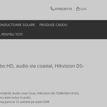
0758235119
0,00
ONDUCTOARE SOLARE
PRODUSE CADOU
A PENTRU TOTI
o HD, audio via coaxial, Hikvision DS-
entabrid, Audio over Coax, Hikvision DS-7208HQHI-K1(S),
 este inclus in pret).
avea pana la 12 camere pe acest DVR.