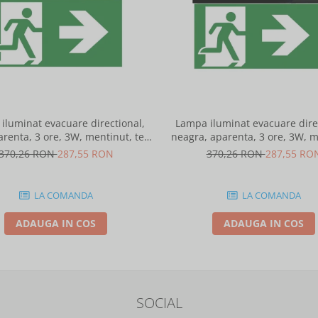
iluminat evacuare directional,
Lampa iluminat evacuare direc
arenta, 3 ore, 3W, mentinut, test
neagra, aparenta, 3 ore, 3W, m
automat, IP20, Intelight 90385
test automat, IP20, I
370,26 RON
287,55 RON
370,26 RON
287,55 RO
LA COMANDA
LA COMANDA
ADAUGA IN COS
ADAUGA IN COS
SOCIAL