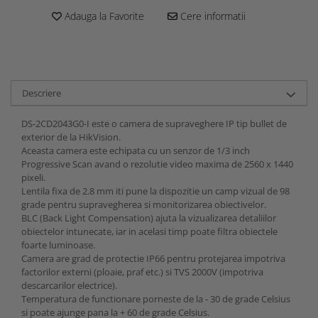
Adauga la Favorite
Cere informatii
Descriere
DS-2CD2043G0-I este o camera de supraveghere IP tip bullet de
exterior de la HikVision.
Aceasta camera este echipata cu un senzor de 1/3 inch
Progressive Scan avand o rezolutie video maxima de 2560 x 1440
pixeli.
Lentila fixa de 2.8 mm iti pune la dispozitie un camp vizual de 98
grade pentru supravegherea si monitorizarea obiectivelor.
BLC (Back Light Compensation) ajuta la vizualizarea detaliilor
obiectelor intunecate, iar in acelasi timp poate filtra obiectele
foarte luminoase.
Camera are grad de protectie IP66 pentru protejarea impotriva
factorilor externi (ploaie, praf etc.) si TVS 2000V (impotriva
descarcarilor electrice).
Temperatura de functionare porneste de la - 30 de grade Celsius
si poate ajunge pana la + 60 de grade Celsius.