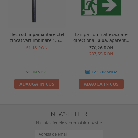
Electrod impamantare otel
Lampa iluminat evacuare
zincat varf imbinare 1.5m,
directional, alba, aparenta,
se vand pachet de 10 bucati
3 ore, 3W, mentinut, test
61,18 RON
370,26 RON
automat, IP20, Intelight
287,55 RON
90385
IN STOC
LA COMANDA
ADAUGA IN COS
ADAUGA IN COS
NEWSLETTER
Nu rata ofertele si promotiile noastre