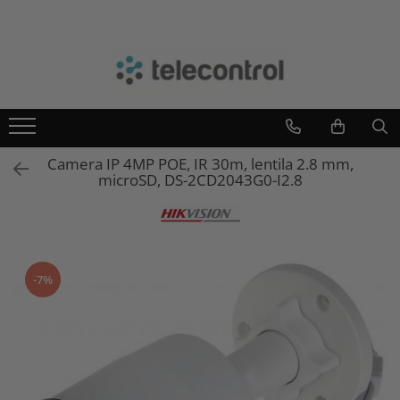
Branduri
Teleco Automation
Teletask
Artsound
Camera IP 4MP POE, IR 30m, lentila 2.8 mm,
Intelight
microSD, DS-2CD2043G0-I2.8
Hikvision
-7%