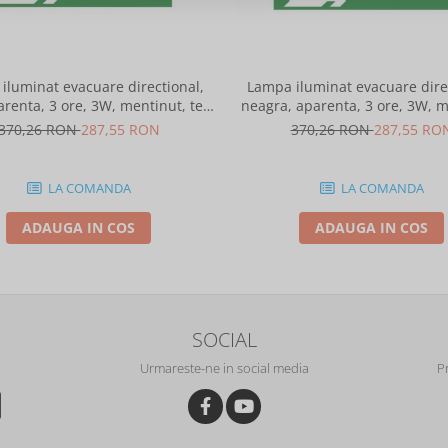
iluminat evacuare directional,
Lampa iluminat evacuare direc
arenta, 3 ore, 3W, mentinut, test
neagra, aparenta, 3 ore, 3W, m
automat, IP20, Intelight 90385
test automat, IP20, I
370,26 RON
287,55 RON
370,26 RON
287,55 RO
LA COMANDA
LA COMANDA
ADAUGA IN COS
ADAUGA IN COS
SOCIAL
Urmareste-ne in social media
P