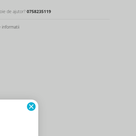
oie de ajutor?
0758235119
informatii