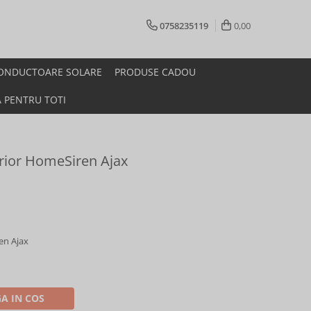
0758235119
0,00
ONDUCTOARE SOLARE
PRODUSE CADOU
A PENTRU TOTI
erior HomeSiren Ajax
en Ajax
A IN COS