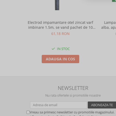
Electrod impamantare otel zincat varf
Lampa 
imbinare 1.5m, se vand pachet de 10
alba, ap
bucati
61,18 RON
IN STOC
ADAUGA IN COS
NEWSLETTER
Nu rata ofertele si promotiile noastre
Vreau sa primesc newsletter cu promotiile magazinului.