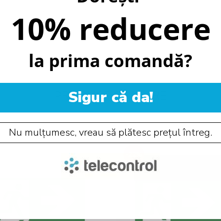
atea centrala Ajax in spatiu
10% reducere
la prima comandă?
PRODUSE SIMILARE
Sigur că da!
Nu mulțumesc, vreau să plătesc prețul întreg.
-22%