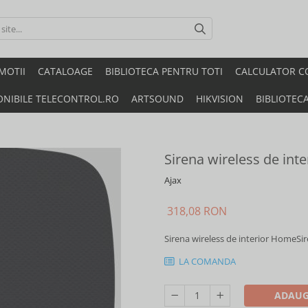
MOTII
CATALOAGE
BIBLIOTECA PENTRU TOTI
CALCULATOR C
ONIBILE TELECONTROL.RO
ARTSOUND
HIKVISION
BIBLIOTEC
Sirena wireless de int
Ajax
318,08 RON
Sirena wireless de interior HomeSir
LA COMANDA
ADAUG