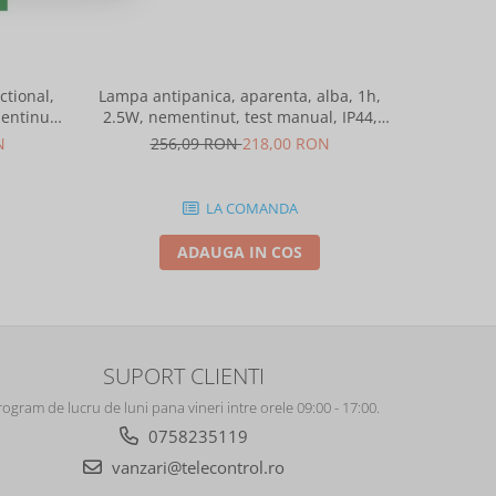
tional,
Lampa antipanica, aparenta, alba, 1h,
Lampa anti
entinut,
2.5W, nementinut, test manual, IP44,
2.5W, nem
ntelight 90085
lentile punct de siguranta, Intelight
lentile 
N
256,09 RON
218,00 RON
25
86872
LA COMANDA
ADAUGA IN COS
SUPORT CLIENTI
rogram de lucru de luni pana vineri intre orele 09:00 - 17:00.
0758235119
vanzari@telecontrol.ro