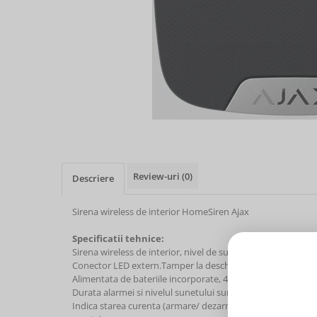
Review-uri
(0)
Descriere
Sirena wireless de interior HomeSiren Ajax
Specificatii tehnice:
Sirena wireless de interior, nivel de sunet reglabil intre 81 
Conector LED extern.Tamper la deschiderea carcasei.
Alimentata de bateriile incorporate, 4 x baterii 3 V tip CR1
Durata alarmei si nivelul sunetului sunt personalizabile (81
Indica starea curenta (armare/ dezarmare / armat).Indicator