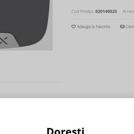
Cod Produs:
020140025
Ai nev
Adauga la Favorite
Cere 
si 105 dB
23A
-105 dB).
Dorești
ul bateriei indica nivelul