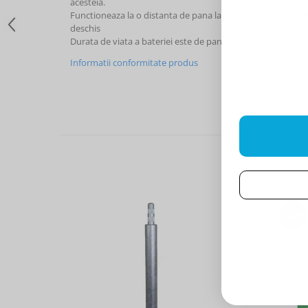
acesteia.
Functioneaza la o distanta de pana la 2000 de metri de unit
deschis
Durata de viata a bateriei este de pana la 5 ani.
Informatii conformitate produs
-22%