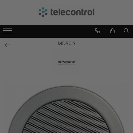
Branduri
Teleco Automation
Teletask
MD50 S
Artsound
Intelight
Hikvision