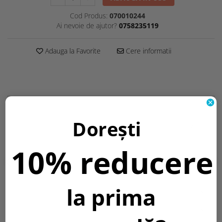
Cod Produs:
070010244
Ai nevoie de ajutor?
0758235119
Adauga la Favorite
Cere informatii
Descriere
Dorești
Doar o idee mai mare decat un spot luminos, MD50 genereaza un
sunet deosebit de calduros. Acest fapt il face ideal pentru
incaperile mici din cladirile renovate sau moderne unde designul
10% reducere
si arhitectura joaca un rol important.
Informatii conformitate produs
la prima
Download (1)
Review-uri
(0)