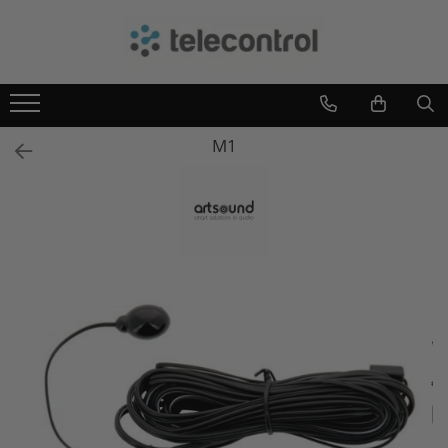
Branduri
Teleco Automation
Teletask
M1
Artsound
Intelight
Hikvision