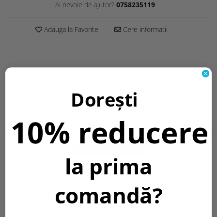
Ai nevoie de ajutor?
0758235119
Adauga la Favorite
Cere informatii
Review-uri
(0)
Dorești
10% reducere
Daca doresti sa iti exprimi parerea despre acest produs
poti adauga un review.
SCRIE UN REVIEW
la prima
comandă?