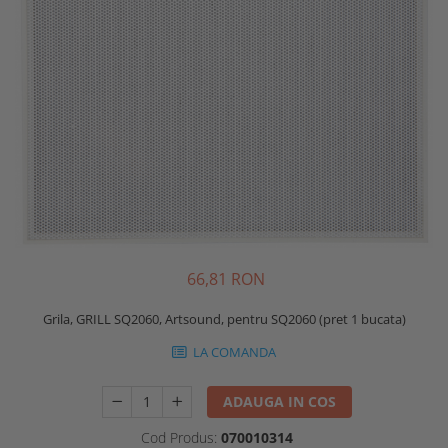
66,81 RON
Grila, GRILL SQ2060, Artsound, pentru SQ2060 (pret 1 bucata)
LA COMANDA
ADAUGA IN COS
Cod Produs:
070010314