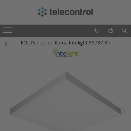
Branduri
Teleco Automation
Teletask
EOL Panou led Iluma Intelight 96737 3h
Artsound
Intelight
Hikvision