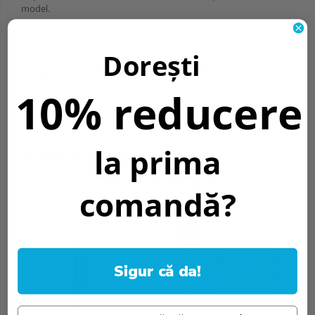
model.
Informatii conformitate produs
Dorești
Download (2)
10% reducere
Review-uri
(0)
la prima
Produse similare
comandă?
-22%
Sigur că da!