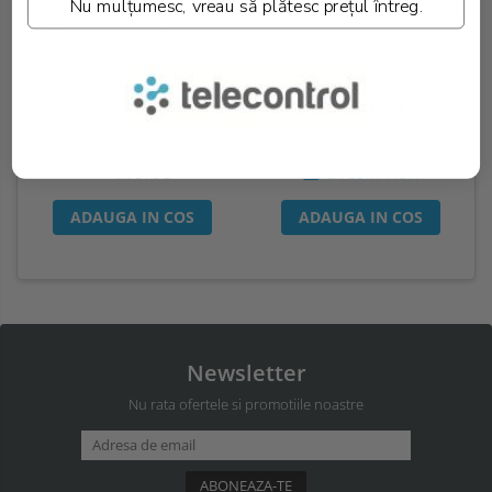
Nu mulțumesc, vreau să plătesc prețul întreg.
Lampa iluminat evacuare
Electrod impamantare otel
directional, alba, aparenta, 3
zincat varf imbinare 1.5m, se
ore, 3W, mentinut, test
vand pachet de 10 bucati
automat, IP20, Intelight 90385
370,26 RON
61,18 RON
287,55 RON
LA COMANDA
IN STOC
ADAUGA IN COS
ADAUGA IN COS
Newsletter
Nu rata ofertele si promotiile noastre