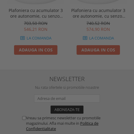
Plafoniera cu acumulator 3
Plafoniera cu acumulator 3
ore autonomie, cu senzor
ore autonomie, cu senzor
miscare, exterior, 17W,
miscare, dimabila, exterior,
703,50 RON
740,52 RON
450lm, 4000K, Intelight
16W, 450lm, 4000K,
546,21 RON
574,90 RON
92782
Intelight 92781
LA COMANDA
LA COMANDA
ADAUGA IN COS
ADAUGA IN COS
NEWSLETTER
Nu rata ofertele si promotiile noastre
Vreau sa primesc newsletter cu promotiile
magazinului. Afla mai multe in
Politica de
Confidentialitate