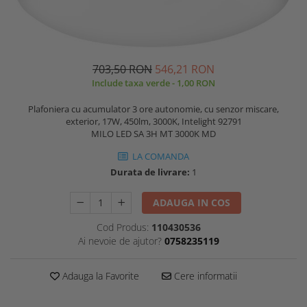
703,50 RON
546,21 RON
Include taxa verde - 1,00 RON
Plafoniera cu acumulator 3 ore autonomie, cu senzor miscare,
exterior, 17W, 450lm, 3000K, Intelight 92791
MILO LED SA 3H MT 3000K MD
LA COMANDA
Durata de livrare:
1
ADAUGA IN COS
Cod Produs:
110430536
Ai nevoie de ajutor?
0758235119
Adauga la Favorite
Cere informatii