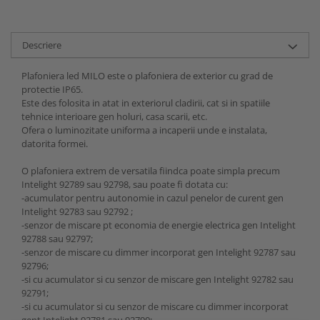
Descriere
Plafoniera led MILO este o plafoniera de exterior cu grad de
protectie IP65.
Este des folosita in atat in exteriorul cladirii, cat si in spatiile
tehnice interioare gen holuri, casa scarii, etc.
Ofera o luminozitate uniforma a incaperii unde e instalata,
datorita formei.
O plafoniera extrem de versatila fiindca poate simpla precum
Intelight 92789 sau 92798, sau poate fi dotata cu:
-acumulator pentru autonomie in cazul penelor de curent gen
Intelight 92783 sau 92792 ;
-senzor de miscare pt economia de energie electrica gen Intelight
92788 sau 92797;
-senzor de miscare cu dimmer incorporat gen Intelight 92787 sau
92796;
-si cu acumulator si cu senzor de miscare gen Intelight 92782 sau
92791;
-si cu acumulator si cu senzor de miscare cu dimmer incorporat