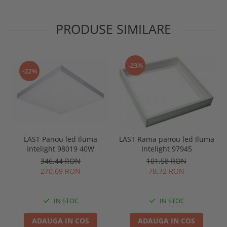
PRODUSE SIMILARE
-23%
-22%
LAST Panou led Iluma
LAST Rama panou led Iluma
Intelight 98019 40W
Intelight 97945
346,44 RON
101,58 RON
270,69 RON
78,72 RON
IN STOC
IN STOC
ADAUGA IN COS
ADAUGA IN COS