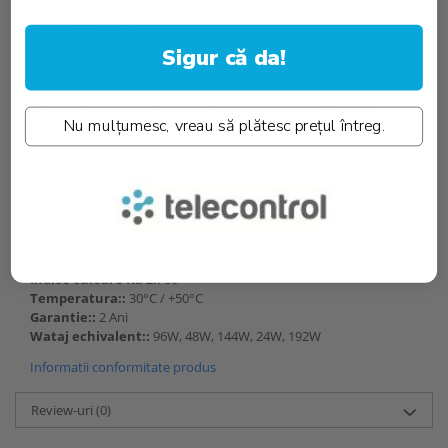
18 kWh/1000h, 24 kWh/1000h
Clasa energetica::
A+
Timp aprindere::
0.2s
Sigur că da!
Grad protectie IP:
IP20
Bucati in pachet::
1
Capacitate luminoasa la finalul duratei de viata::
70%
Nu mulțumesc, vreau să plătesc prețul întreg.
Material 1::
Aluminiu
Material 2::
Aluminiu
Fara mercur::
Da
Cicluri On/Off::
100000 x
Frecventa de lucru::
50-60Hz
Putere::
12W, 6W, 3W, 18W, 24W
Factor putere 2::
0.5
Putere LED::
12W, 6W, 3W, 18W, 24W
Indice culoare Ra ≥::
80
Temperatura::
30°C / +50°C
Garantie::
2 Ani
Wataj echivalent::
96W, 48W, 144W, 24W, 192W
Informatii conformitate produs
Review-uri
(0)