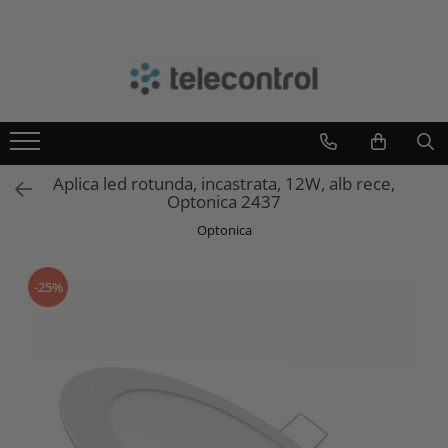
Branduri
Teleco Automation
Teletask
Artsound
Aplica led rotunda, incastrata, 12W, alb rece,
Intelight
Optonica 2437
Hikvision
Optonica
-25%