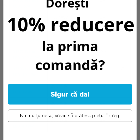
Dorești
LED A9/A
10% reducere
91752 Primus
150-180Vdc
2W
-
LED D10.180/G
91762 Primus
180-210Vdc
2W
-
la prima
LED D10.210/G
91772 Primus
210-240Vdc
2W
-
LED D10.240/G
comandă?
93303 Primus
20-80Vdc
12W
AT
LED HP 12W
93307 Primus
20-80Vdc
9W
AT
LED HP 9W
Sigur că da!
93311 Primus
20-80Vdc
6W
AT
LED HP 6W
Nu mulțumesc, vreau să plătesc prețul întreg.
93315 Primus
20-80Vdc
3W
AT
LED HP 3W