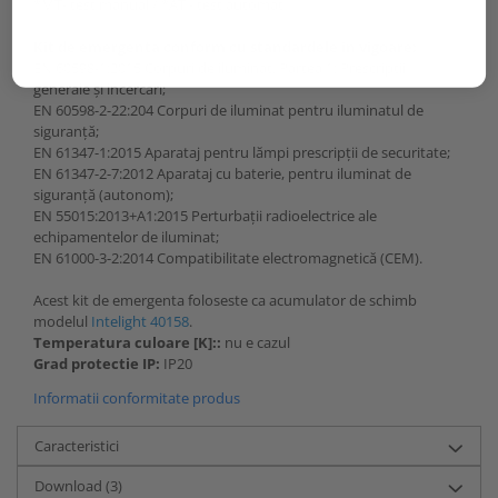
*MT- test manual / *AT - test automat
Kit de emergenta conform cu standardele in vigoare:
EN 60598-1:2015 Corpuri de iluminat. Partea 1: Prescripţii
generale şi încercări;
EN 60598-2-22:204 Corpuri de iluminat pentru iluminatul de
siguranţă;
EN 61347-1:2015 Aparataj pentru lămpi prescripţii de securitate;
EN 61347-2-7:2012 Aparataj cu baterie, pentru iluminat de
siguranţă (autonom);
EN 55015:2013+A1:2015 Perturbaţii radioelectrice ale
echipamentelor de iluminat;
EN 61000-3-2:2014 Compatibilitate electromagnetică (CEM).
Acest kit de emergenta foloseste ca acumulator de schimb
modelul
Intelight 40158
.
Temperatura culoare [K]::
nu e cazul
Grad protectie IP:
IP20
Informatii conformitate produs
Caracteristici
Download (3)