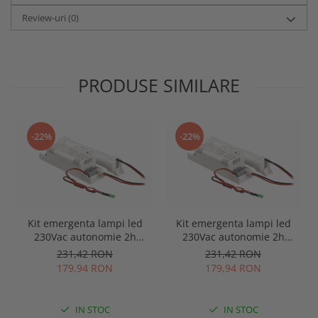
Review-uri
(0)
PRODUSE SIMILARE
-22%
-22%
Kit emergenta lampi led
Kit emergenta lampi led
230Vac autonomie 2h
230Vac autonomie 2h
Intelight 98860
Intelight 98882
231,42 RON
231,42 RON
179,94 RON
179,94 RON
IN STOC
IN STOC