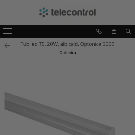
Branduri
Teleco Automation
Teletask
Tub led T5, 20W, alb cald, Optonica 5659
Artsound
Optonica
Intelight
Hikvision