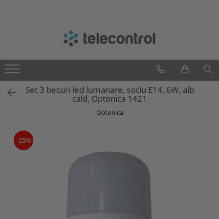
Branduri
Teleco Automation
Teletask
Artsound
Set 3 becuri led lumanare, soclu E14, 6W, alb
Intelight
cald, Optonica 1421
Hikvision
Optonica
-25%