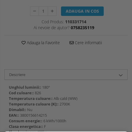
ADAUGA IN COS
Cod Produs:
110331714
Ai nevoie de ajutor?
0758235119
Adauga la Favorite
Cere informatii
Descriere
Unghiul luminii::
180°
Cod culoare::
826
Temperatura culoare::
Alb cald (WW)
Temperatura culoare [K]::
2700K
Dimabil::
Nu
EAN::
3800156614215
Consum energie::
6 kWh/1000h
Clasa energetica::
F
Flux luminos::
480lm