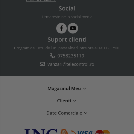
Social
Urmareste-ne in social media
Suport clienti
Program de lucru de luni pana vineri intre orele 09:00 - 17:00.
0758235119
vanzari@telecontrol.ro
Magazinul Meu
Clienti
Date Comerciale