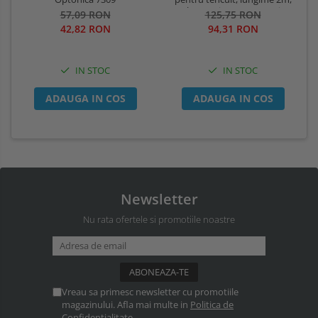
culoare gri natur, Optonica
125,75 RON
57,09 RON
5165
94,31 RON
42,82 RON
IN STOC
IN STOC
ADAUGA IN COS
ADAUGA IN COS
Newsletter
Nu rata ofertele si promotiile noastre
Vreau sa primesc newsletter cu promotiile
magazinului. Afla mai multe in
Politica de
Confidentialitate