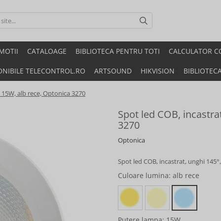
MOTII
CATALOAGE
BIBLIOTECA PENTRU TOTI
CALCULATOR C
ONIBILE TELECONTROL.RO
ARTSOUND
HIKVISION
BIBLIOTEC
, 15W, alb rece, Optonica 3270
Spot led COB, incastra
3270
Optonica
Spot led COB, incastrat, unghi 145°
Culoare lumina
: alb rece
Putere lampa
: 15W