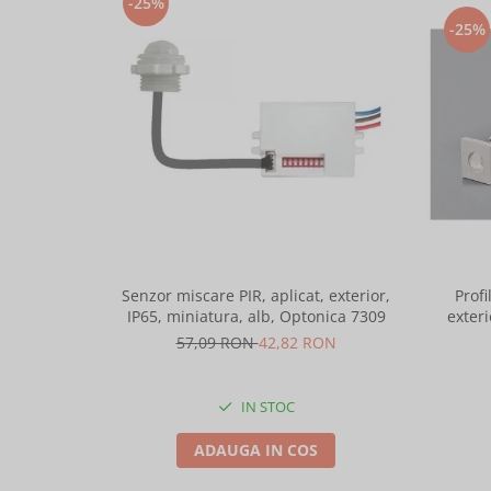
-25%
-25%
Senzor miscare PIR, aplicat, exterior,
Profi
IP65, miniatura, alb, Optonica 7309
exteri
lungime 
57,09 RON
42,82 RON
IN STOC
ADAUGA IN COS