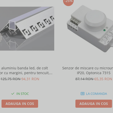
-25%
l aluminiu banda led, de colt
Senzor de miscare cu microun
or cu margini, pentru tencuit,
IP20, Optonica 7315
2m, culoare gri natur, Optonica
125,75 RON
94,31 RON
87,14 RON
65,35 RON
5165
IN STOC
LA COMANDA
ADAUGA IN COS
ADAUGA IN COS