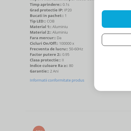
Timp aprindere::
0.1s
Grad protectie IP:
IP20
Bucati in pachet::
1
Tip LED::
COB
Material 1::
Aluminiu
Material 2::
Aluminiu
Fara mercur::
Da
Cicluri On/Off::
100000 x
Frecventa de lucru::
50-60Hz
Factor putere 2::
0.95
Clasa protectie::
II
Indice culoare Ra ≥::
80
Garantie::
2 Ani
Informatii conformitate produs