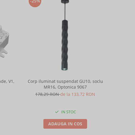
-25%
-25%
de, V1,
Corp iluminat suspendat GU10, soclu
Corp ilu
MR16, Optonica 9067
M
178,29 RON
de la 133,72 RON
178,
IN STOC
ADAUGA IN COS