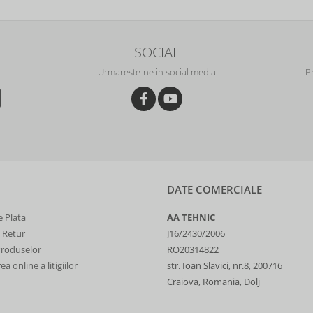
SOCIAL
Urmareste-ne in social media
P
DATE COMERCIALE
 Plata
AA TEHNIC
e Retur
J16/2430/2006
Produselor
RO20314822
a online a litigiilor
str. Ioan Slavici, nr.8, 200716
Craiova, Romania, Dolj