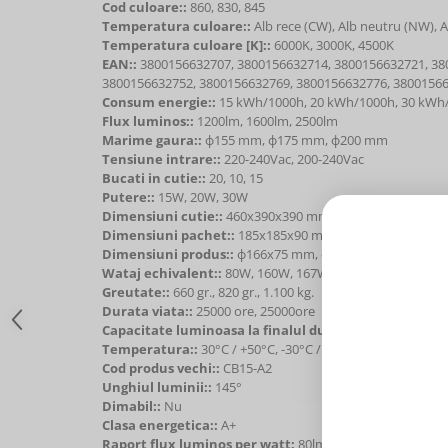
Cod culoare::
860, 830, 845
Temperatura culoare::
Alb rece (CW), Alb neutru (NW), 
Temperatura culoare [K]::
6000K, 3000K, 4500K
EAN::
3800156632707, 3800156632714, 3800156632721, 38
3800156632752, 3800156632769, 3800156632776, 3800156
Consum energie::
15 kWh/1000h, 20 kWh/1000h, 30 kW
Flux luminos::
1200lm, 1600lm, 2500lm
Marime gaura::
ф155 mm, ф175 mm, ф200 mm
Tensiune intrare::
220-240Vac, 200-240Vac
Bucati in cutie::
20, 10, 15
Putere::
15W, 20W, 30W
Dimensiuni cutie::
460x390x390 mm, 440x230x650 mm,
Dimensiuni pachet::
185x185x90 mm, 210x210x85 mm,
Dimensiuni produs::
ф166x75 mm, ф195x80 mm, ф223
Wataj echivalent::
80W, 160W, 167W
Greutate::
660 gr., 820 gr., 1.100 kg.
Durata viata::
25000 ore, 25000ore
Capacitate luminoasa la finalul duratei de viata::
70%
Temperatura::
30°C / +50°C, -30°C / +50°C
Cod produs vechi::
CB15-A2
Unghiul luminii::
145°
Dimabil::
Nu
Clasa energetica::
A+
Raport flux luminos per watt:
80lm/W