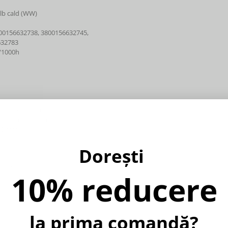
Alb cald (WW)
00156632738, 3800156632745,
632783
h/1000h
 460x260x500 mm
 240x240x90 mm
x80 mm
Dorești
, 0.7
10% reducere
la prima comandă?