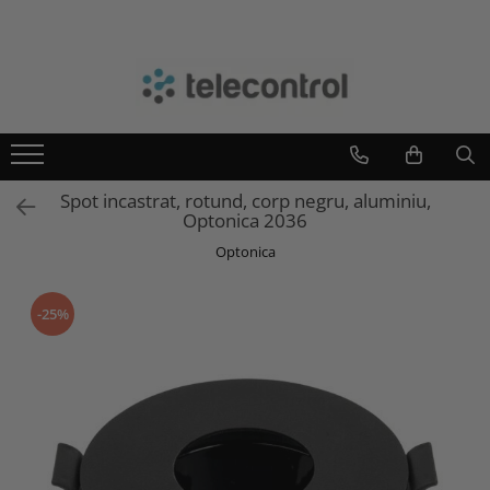
Branduri
Teleco Automation
Teletask
Artsound
Spot incastrat, rotund, corp negru, aluminiu,
Intelight
Optonica 2036
Hikvision
Optonica
-25%