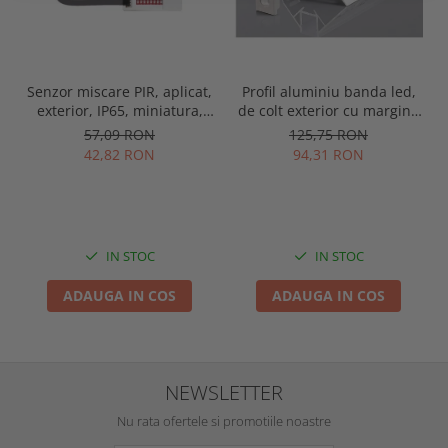
Senzor miscare PIR, aplicat,
Profil aluminiu banda led,
exterior, IP65, miniatura,
de colt exterior cu margini,
alb, Optonica 7309
pentru tencuit, lungime 2m,
57,09 RON
125,75 RON
culoare gri natur, Optonica
42,82 RON
94,31 RON
5165
IN STOC
IN STOC
ADAUGA IN COS
ADAUGA IN COS
NEWSLETTER
Nu rata ofertele si promotiile noastre