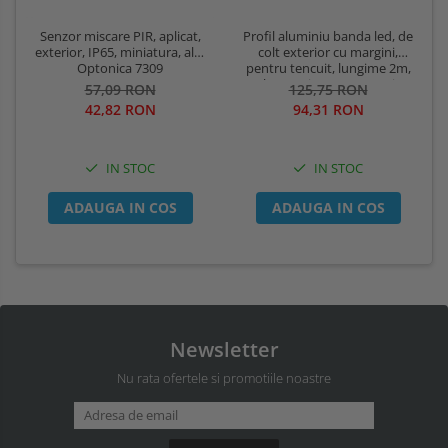
Profil aluminiu banda led, de
Senzor miscare PIR, aplicat,
colt exterior cu margini,
exterior, IP65, miniatura, alb,
pentru tencuit, lungime 2m,
Optonica 7309
culoare gri natur, Optonica
125,75 RON
57,09 RON
5165
94,31 RON
42,82 RON
IN STOC
IN STOC
ADAUGA IN COS
ADAUGA IN COS
Newsletter
Nu rata ofertele si promotiile noastre