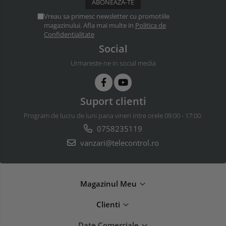
Vreau sa primesc newsletter cu promotiile
magazinului. Afla mai multe in
Politica de
Confidentialitate
Social
Urmareste-ne in social media
Suport clienti
Program de lucru de luni pana vineri intre orele 09:00 - 17:00.
0758235119
vanzari@telecontrol.ro
Magazinul Meu
Clienti
Date Comerciale