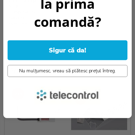
la prima
Dimensiuni produs::
ф83x40.7 mm
Soclu::
GU10
Temperatura::
-20°C/ +40°C
comandă?
Garantie::
2 Ani
Greutate::
60 gr.
Informatii conformitate produs
Review-uri
(0)
Sigur că da!
Produse similare
Nu mulțumesc, vreau să plătesc prețul întreg.
-25%
-25%