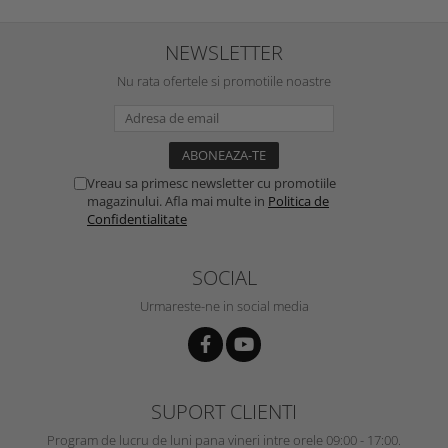
NEWSLETTER
Nu rata ofertele si promotiile noastre
Vreau sa primesc newsletter cu promotiile
magazinului. Afla mai multe in
Politica de
Confidentialitate
SOCIAL
Urmareste-ne in social media
SUPORT CLIENTI
Program de lucru de luni pana vineri intre orele 09:00 - 17:00.