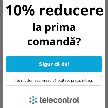
10% reducere
Bucati in cutie::
10
Bucati in pachet::
1
Capacitate luminoasa la finalul duratei de viata::
70%
Fara mercur::
Da
Cicluri On/Off::
100000 x
la prima
Frecventa de lucru::
50-60Hz
Tensiune de lucru::
Adaptor de 24V operat
Putere::
3W
comandă?
Factor putere 2::
0.9
Dimensiuni pachet::
280x190x100 mm
Dimensiuni produs::
8m
Greutate::
756 gr.
Informatii conformitate produs
Sigur că da!
Review-uri
(0)
Nu mulțumesc, vreau să plătesc prețul întreg.
PRODUSE SIMILARE