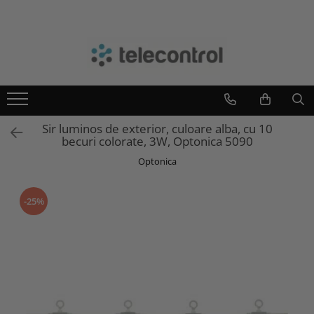
Branduri
Teleco Automation
Teletask
Artsound
Sir luminos de exterior, culoare alba, cu 10
Intelight
becuri colorate, 3W, Optonica 5090
Hikvision
Optonica
-25%