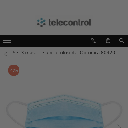
Branduri
Teleco Automation
Teletask
Artsound
Set 3 masti de unica folosinta, Optonica 60420
Intelight
Hikvision
-17%