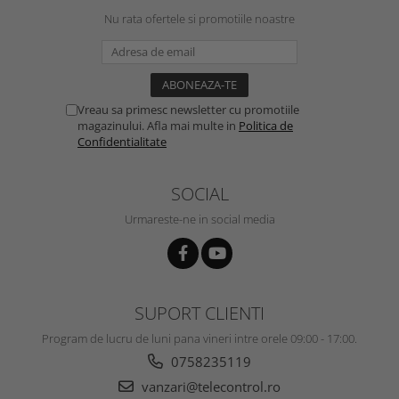
Nu rata ofertele si promotiile noastre
Vreau sa primesc newsletter cu promotiile
magazinului. Afla mai multe in
Politica de
Confidentialitate
SOCIAL
Urmareste-ne in social media
SUPORT CLIENTI
Program de lucru de luni pana vineri intre orele 09:00 - 17:00.
0758235119
vanzari@telecontrol.ro