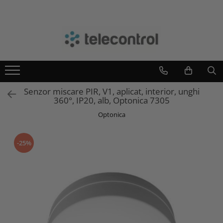
Branduri
Teleco Automation
Teletask
Artsound
Senzor miscare PIR, V1, aplicat, interior, unghi
Intelight
360°, IP20, alb, Optonica 7305
Hikvision
Optonica
-25%