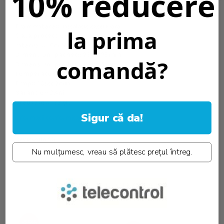
10% reducere
Max LED::
300W
Fara mercur::
Da
Tip montare::
Instalație exterioară
la prima
Clasa protectie::
II
Interval::
16m Max
Dimensiuni pachet::
95x6095 mm
comandă?
Dimensiuni produs::
ф88x55 mm
Temperatura::
30°C / +50°C
Timp::
10sec 7min
Garantie::
2 Ani
Greutate::
133 gr.
Sigur că da!
Informatii conformitate produs
Review-uri
(0)
Nu mulțumesc, vreau să plătesc prețul întreg.
PRODUSE SIMILARE
-25%