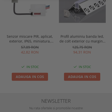
Senzor miscare PIR, aplicat,
Profil aluminiu banda led,
exterior, IP65, miniatura,
de colt exterior cu margini,
alb, Optonica 7309
pentru tencuit, lungime 2m,
57,09 RON
125,75 RON
culoare gri natur, Optonica
42,82 RON
94,31 RON
5165
IN STOC
IN STOC
ADAUGA IN COS
ADAUGA IN COS
NEWSLETTER
Nu rata ofertele si promotiile noastre