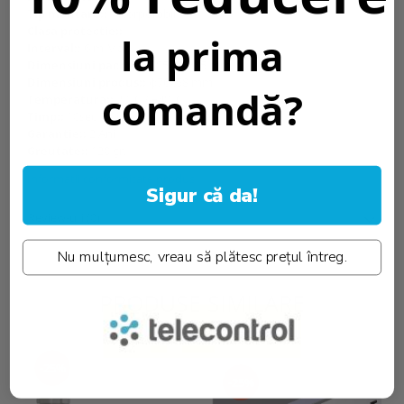
Tip montare::
Incorporabil
Clasa protectie::
II
la prima
Interval::
6 m Max
Dimensiuni pachet::
105x85x85 mm
Dimensiuni produs::
ф76x58 mm
comandă?
Temperatura::
20°C / +40°C
Timp::
10sec 7min
Garantie::
2 Ani
Greutate::
120 gr.
Informatii conformitate produs
Sigur că da!
Review-uri
(0)
Nu mulțumesc, vreau să plătesc prețul întreg.
PRODUSE SIMILARE
-25%
-25%