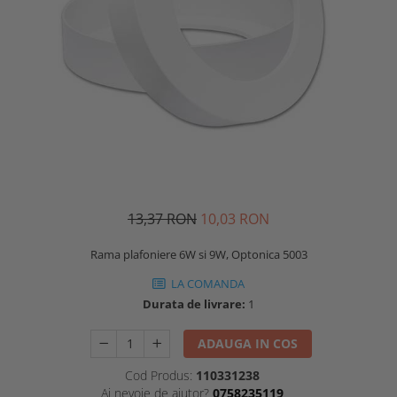
13,37 RON
10,03 RON
Rama plafoniere 6W si 9W, Optonica 5003
LA COMANDA
Durata de livrare:
1
ADAUGA IN COS
Cod Produs:
110331238
Ai nevoie de ajutor?
0758235119