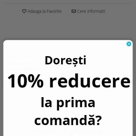
Adauga la Favorite
Cere informatii
Descriere
Dorești
EAN::
3800156651098
Material 1::
Aluminiu
Cod produs vechi::
OT1-A2
10% reducere
Dimensiuni produs::
L=2m, L=2 m
Garantie::
2 Ani
Informatii conformitate produs
la prima
Review-uri
(0)
comandă?
PRODUSE SIMILARE