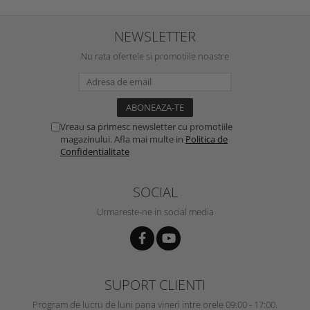
NEWSLETTER
Nu rata ofertele si promotiile noastre
Vreau sa primesc newsletter cu promotiile
magazinului. Afla mai multe in
Politica de
Confidentialitate
SOCIAL
Urmareste-ne in social media
SUPORT CLIENTI
Program de lucru de luni pana vineri intre orele 09:00 - 17:00.