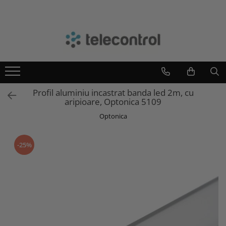
Branduri
Teleco Automation
Teletask
Artsound
Profil aluminiu incastrat banda led 2m, cu
Intelight
aripioare, Optonica 5109
Hikvision
Optonica
-25%