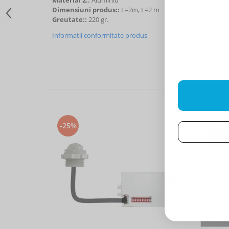
Dimensiuni produs::
L=2m, L=2 m
Greutate::
220 gr.
Informatii conformitate produs
-25%
-25%