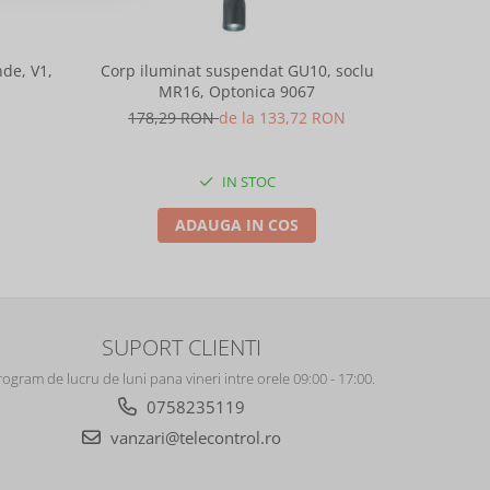
de, V1,
Corp iluminat suspendat GU10, soclu
Corp ilu
MR16, Optonica 9067
M
178,29 RON
de la 133,72 RON
178,
IN STOC
ADAUGA IN COS
SUPORT CLIENTI
rogram de lucru de luni pana vineri intre orele 09:00 - 17:00.
0758235119
vanzari@telecontrol.ro