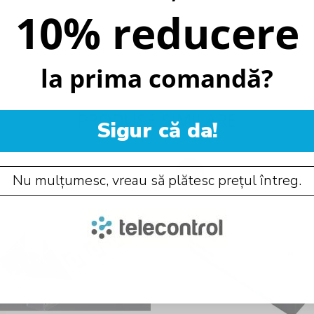
10% reducere
la prima comandă?
PRODUSE SIMILARE
Sigur că da!
-25%
Nu mulțumesc, vreau să plătesc prețul întreg.