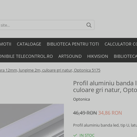
MOTII
CATALOAGE
BIBLIOTECA PENTRU TOTI
CALCULATOR C
ONIBILE TELECONTROL.RO
ARTSOUND
HIKVISION
BIBLIOTEC
atura 12mm, lungime 2m, culoare gri natur, Optonica 5175
Profil aluminiu banda 
culoare gri natur, Opt
Optonica
46,49 RON
34,86 RON
Profil aluminiu banda led, tip U, l
IN STOC