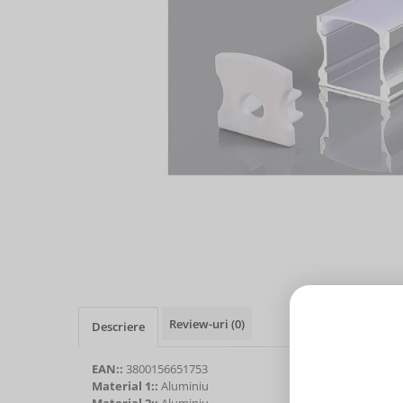
Review-uri
(0)
Descriere
EAN::
3800156651753
Material 1::
Aluminiu
Material 2::
Aluminiu