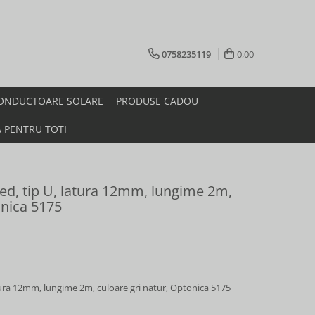
0758235119
0,00
ONDUCTOARE SOLARE
PRODUSE CADOU
A PENTRU TOTI
led, tip U, latura 12mm, lungime 2m,
onica 5175
atura 12mm, lungime 2m, culoare gri natur, Optonica 5175