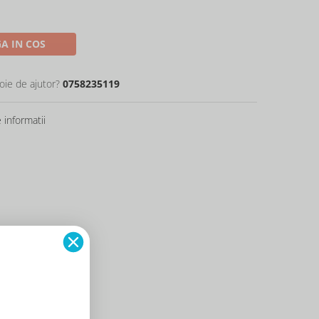
A IN COS
oie de ajutor?
0758235119
informatii