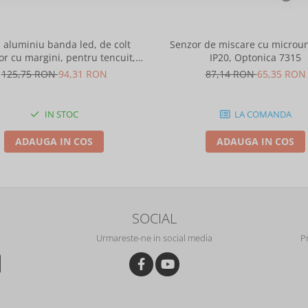
l aluminiu banda led, de colt
Senzor de miscare cu microun
or cu margini, pentru tencuit,
IP20, Optonica 7315
2m, culoare gri natur, Optonica
125,75 RON
94,31 RON
87,14 RON
65,35 RON
5165
IN STOC
LA COMANDA
ADAUGA IN COS
ADAUGA IN COS
SOCIAL
Urmareste-ne in social media
P