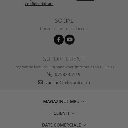
Confidentialitate
SOCIAL
Urmareste-ne in social media
SUPORT CLIENTI
Program de lucru de luni pana vineri intre orele 09:00 - 17:00.
0758235119
vanzari@telecontrol.ro
MAGAZINUL MEU
CLIENTI
DATE COMERCIALE