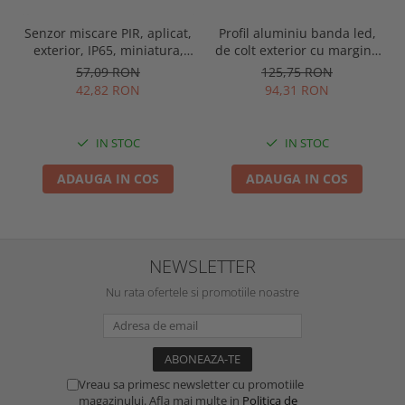
Senzor miscare PIR, aplicat,
Profil aluminiu banda led,
exterior, IP65, miniatura,
de colt exterior cu margini,
alb, Optonica 7309
pentru tencuit, lungime 2m,
57,09 RON
125,75 RON
culoare gri natur, Optonica
42,82 RON
94,31 RON
5165
IN STOC
IN STOC
ADAUGA IN COS
ADAUGA IN COS
NEWSLETTER
Nu rata ofertele si promotiile noastre
Vreau sa primesc newsletter cu promotiile
magazinului. Afla mai multe in
Politica de