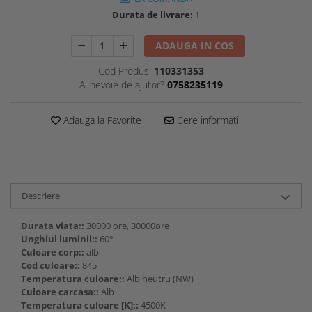
Durata de livrare:
1
ADAUGA IN COS
Cod Produs:
110331353
Ai nevoie de ajutor?
0758235119
Adauga la Favorite
Cere informatii
Descriere
Durata viata::
30000 ore, 30000ore
Unghiul luminii::
60°
Culoare corp::
alb
Cod culoare::
845
Temperatura culoare::
Alb neutru (NW)
Culoare carcasa::
Alb
Temperatura culoare [K]::
4500K