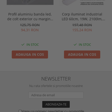
Profil aluminiu banda led,
Corp iluminat industrial
de colt exterior cu margini,
LED 60cm, 19W, 2100lm,
pentru tencuit, lungime 2m,
4000K, IP65, IK09, 180grade,
125,75 RON
197,48 RON
culoare gri natur, Optonica
Intelight 93101
94,31 RON
155,24 RON
5165
IN STOC
IN STOC
ADAUGA IN COS
ADAUGA IN COS
NEWSLETTER
Nu rata ofertele si promotiile noastre
Vreau sa primesc newsletter cu promotiile