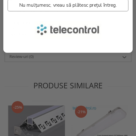
Nu mulțumesc, vreau să plătesc prețul întreg.
230x220x150 mm, 270x260x150 mm
Dimensiuni produs::
115x115x90 mm, 160x160x105 mm,
195x195x112 mm, 230x230x120 mm
Temperatura::
20°C / +50°C
Garantie::
2 Ani
Greutate::
470 gr., 803 gr., 1.175 kg., 1.512 kg.
Informatii conformitate produs
Review-uri
(0)
PRODUSE SIMILARE
-25%
-21%