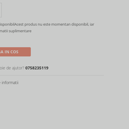
sponibil
Acest produs nu este momentan disponibil, iar
rmatii suplimentare
A IN COS
oie de ajutor?
0758235119
informatii