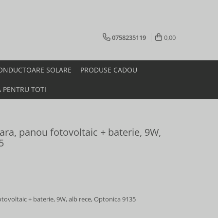
0758235119
0,00
ONDUCTOARE SOLARE
PRODUSE CADOU
A PENTRU TOTI
ara, panou fotovoltaic + baterie, 9W,
5
tovoltaic + baterie, 9W, alb rece, Optonica 9135