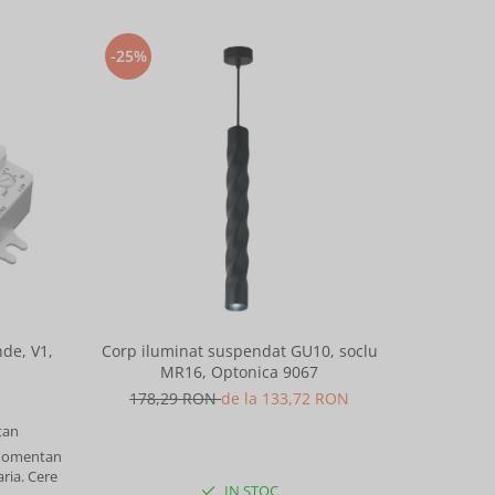
-25%
-25%
de, V1,
Corp iluminat suspendat GU10, soclu
Corp ilu
MR16, Optonica 9067
M
178,29 RON
de la 133,72 RON
178,
an
 momentan
aria. Cere
IN STOC