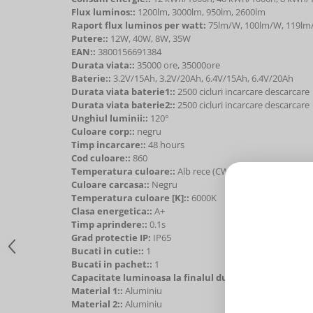
Flux luminos::
1200lm, 3000lm, 950lm, 2600lm
Raport flux luminos per watt:
75lm/W, 100lm/W, 119l
Putere::
12W, 40W, 8W, 35W
EAN::
3800156691384
Durata viata::
35000 ore, 35000ore
Baterie::
3.2V/15Ah, 3.2V/20Ah, 6.4V/15Ah, 6.4V/20Ah
Durata viata baterie1::
2500 cicluri incarcare descarcare
Durata viata baterie2::
2500 cicluri incarcare descarcare
Unghiul luminii::
120°
Culoare corp::
negru
Timp incarcare::
48 hours
Cod culoare::
860
Temperatura culoare::
Alb rece (CW)
Culoare carcasa::
Negru
Temperatura culoare [K]::
6000K
Clasa energetica::
A+
Timp aprindere::
0.1s
Grad protectie IP:
IP65
Bucati in cutie::
1
Bucati in pachet::
1
Capacitate luminoasa la finalul duratei de viata::
70
Material 1::
Aluminiu
Material 2::
Aluminiu