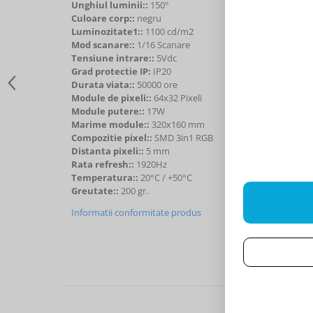
Unghiul luminii::
150°
Culoare corp::
negru
Luminozitate1::
1100 cd/m2
Mod scanare::
1/16 Scanare
Tensiune intrare::
5Vdc
Grad protectie IP:
IP20
Durata viata::
50000 ore
Module de pixeli::
64x32 Pixeli
Module putere::
17W
Marime module::
320x160 mm
Compozitie pixel::
SMD 3in1 RGB
Distanta pixeli::
5 mm
Rata refresh::
1920Hz
Temperatura::
20°C / +50°C
Greutate::
200 gr.
Informatii conformitate produs