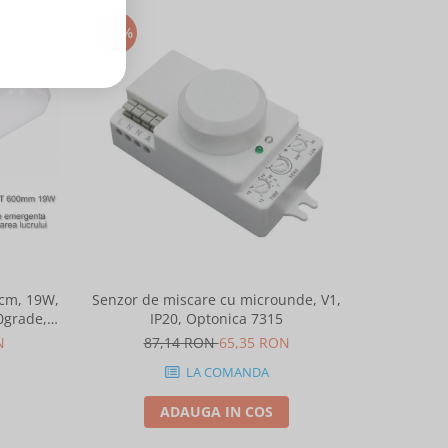
-25%
-25%
0cm, 19W,
Senzor de miscare cu microunde, V1,
Corp ilu
0grade,
IP20, Optonica 7315
M
N
87,14 RON
65,35 RON
178,
LA COMANDA
ADAUGA IN COS