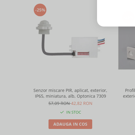
-25%
-25%
Senzor miscare PIR, aplicat, exterior,
Profi
IP65, miniatura, alb, Optonica 7309
exteri
lungime 
57,09 RON
42,82 RON
IN STOC
ADAUGA IN COS