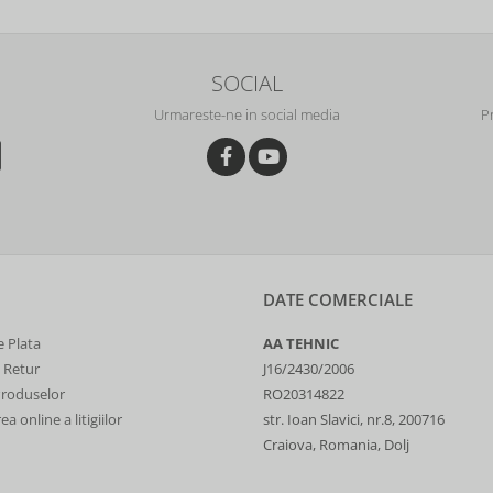
SOCIAL
Urmareste-ne in social media
P
DATE COMERCIALE
 Plata
AA TEHNIC
e Retur
J16/2430/2006
Produselor
RO20314822
a online a litigiilor
str. Ioan Slavici, nr.8, 200716
Craiova, Romania, Dolj