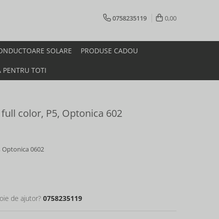
0758235119
0,00
ONDUCTOARE SOLARE
PRODUSE CADOU
A PENTRU TOTI
 full color, P5, Optonica 602
P5, Optonica 0602
oie de ajutor?
0758235119