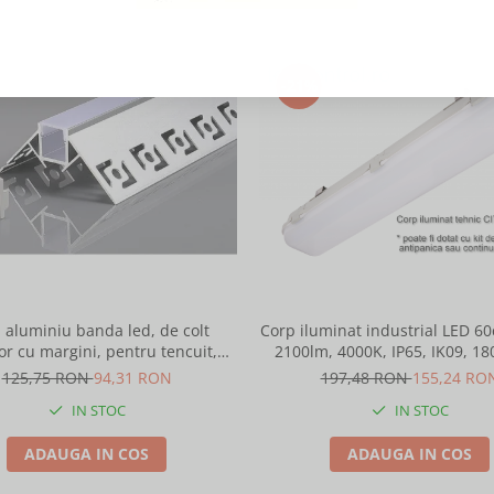
-21%
l aluminiu banda led, de colt
Corp iluminat industrial LED 6
or cu margini, pentru tencuit,
2100lm, 4000K, IP65, IK09, 18
2m, culoare gri natur, Optonica
Intelight 93101
125,75 RON
94,31 RON
197,48 RON
155,24 RO
5165
IN STOC
IN STOC
ADAUGA IN COS
ADAUGA IN COS