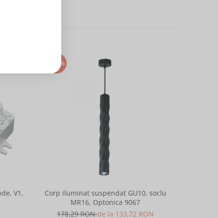
-25%
-25%
de, V1,
Corp iluminat suspendat GU10, soclu
Corp ilu
MR16, Optonica 9067
M
178,29 RON
de la 133,72 RON
178,