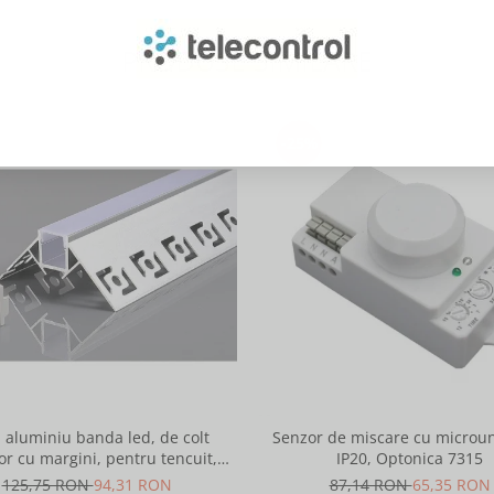
PRODUSE SIMILARE
-25%
l aluminiu banda led, de colt
Senzor de miscare cu microun
or cu margini, pentru tencuit,
IP20, Optonica 7315
2m, culoare gri natur, Optonica
125,75 RON
94,31 RON
87,14 RON
65,35 RON