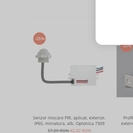
-25%
-25%
Senzor miscare PIR, aplicat, exterior,
Profi
IP65, miniatura, alb, Optonica 7309
exteri
lungime 
57,09 RON
42,82 RON