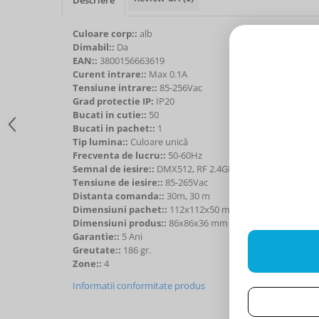
Culoare corp::
alb
Dimabil::
Da
EAN::
3800156663619
Curent intrare::
Max 0.1A
Tensiune intrare::
85-256Vac
Grad protectie IP:
IP20
Bucati in cutie::
50
Bucati in pachet::
1
Tip lumina::
Culoare unică
Frecventa de lucru::
50-60Hz
Semnal de iesire::
DMX512, RF 2.4GHz
Tensiune de iesire::
85-265Vac
Distanta comanda::
30m, 30 m
Dimensiuni pachet::
112x112x50 mm
Dimensiuni produs::
86x86x36 mm
Garantie::
5 Ani
Greutate::
186 gr.
Zone::
4
Informatii conformitate produs