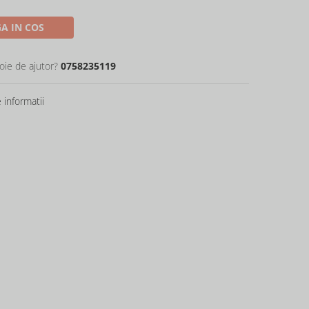
A IN COS
oie de ajutor?
0758235119
informatii