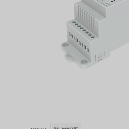
Review-uri
(0)
Descriere