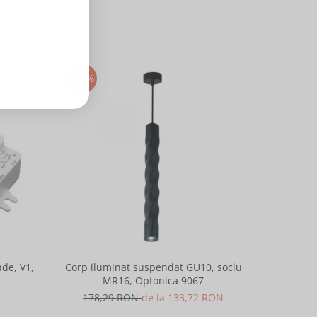
-25%
-25%
de, V1,
Corp iluminat suspendat GU10, soclu
Corp ilu
MR16, Optonica 9067
M
178,29 RON
de la 133,72 RON
178,