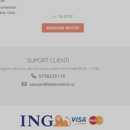
an
 momentan
aria. Cere
IN STOC
ADAUGA IN COS
SUPORT CLIENTI
rogram de lucru de luni pana vineri intre orele 09:00 - 17:00.
0758235119
vanzari@telecontrol.ro