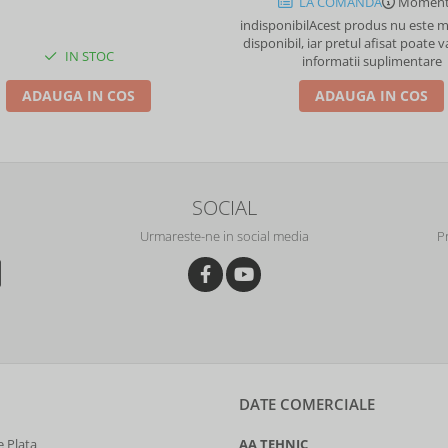
LA COMANDA
Moment
indisponibil
Acest produs nu este
disponibil, iar pretul afisat poate v
IN STOC
informatii suplimentare
ADAUGA IN COS
ADAUGA IN COS
SOCIAL
Urmareste-ne in social media
P
DATE COMERCIALE
 Plata
AA TEHNIC