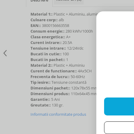
Material 1::
Plastic + Aluminiu, aluminiu+plastic
Culoare corp::
alb
EAN::
3800156663558
Consum energie::
280 kWh/1000h
Clasa energetica::
A+
Curent intrare::
20.5A
Tensiune intrare::
12/24Vdc
Bucati in cutie::
100
Bucati in pachet::
1
Material 2::
Plastic + Aluminiu
Curent de functionare::
4Ax5CH
Frecventa de lucru::
50-60Hz
Tip iesire::
Tensiune constantă
Dimensiuni pachet::
120x78x55 mm
Dimensiuni produs::
110x64x45 mm
Garantie::
5 Ani
Greutate::
130 gr.
Informatii conformitate produs