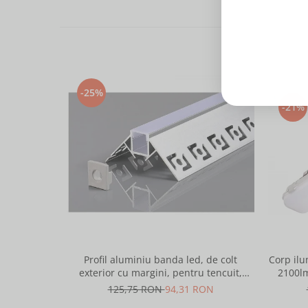
-25%
-21%
Profil aluminiu banda led, de colt
Corp ilu
exterior cu margini, pentru tencuit,
2100lm
lungime 2m, culoare gri natur, Optonica
125,75 RON
94,31 RON
5165