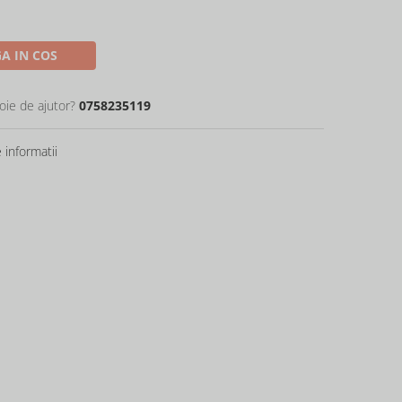
A IN COS
oie de ajutor?
0758235119
informatii