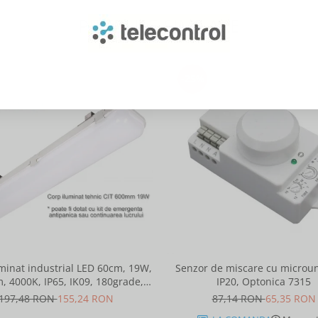
PRODUSE SIMILARE
-25%
minat industrial LED 60cm, 19W,
Senzor de miscare cu microun
, 4000K, IP65, IK09, 180grade,
IP20, Optonica 7315
Intelight 93101
197,48 RON
155,24 RON
87,14 RON
65,35 RON