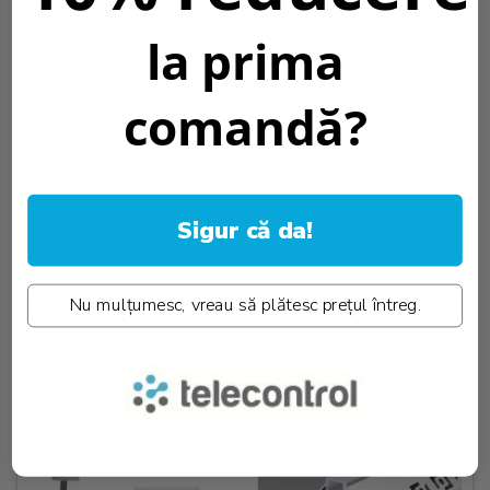
Curent iesire::
1CH, 2A
Putere de iesire::
230Vac / 1 canal x 2A
la prima
Tensiune de iesire::
100-240Vac
Dimensiuni pachet::
120x55x50 mm
Dimensiuni produs::
110x64x45 mm
comandă?
Garantie::
5 Ani
Greutate::
134 gr.
Informatii conformitate produs
Download (1)
Sigur că da!
Review-uri
(0)
Nu mulțumesc, vreau să plătesc prețul întreg.
Produse similare
-25%
-25%