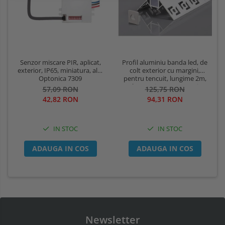
Profil aluminiu banda led, de
Senzor miscare PIR, aplicat,
colt exterior cu margini,
exterior, IP65, miniatura, alb,
pentru tencuit, lungime 2m,
Optonica 7309
culoare gri natur, Optonica
125,75 RON
57,09 RON
5165
94,31 RON
42,82 RON
IN STOC
IN STOC
ADAUGA IN COS
ADAUGA IN COS
Newsletter