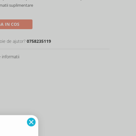
rmatii suplimentare
A IN COS
oie de ajutor?
0758235119
informatii