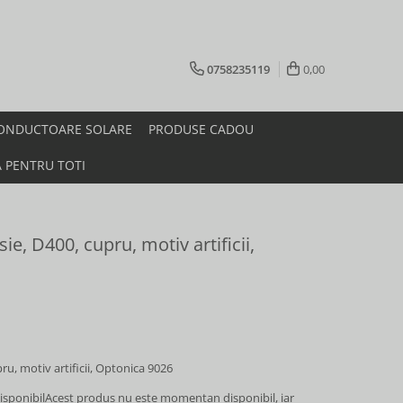
0758235119
0,00
ONDUCTOARE SOLARE
PRODUSE CADOU
A PENTRU TOTI
ie, D400, cupru, motiv artificii,
ru, motiv artificii, Optonica 9026
sponibil
Acest produs nu este momentan disponibil, iar