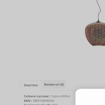
Review-uri
(0)
Descriere
Culoare carcasa::
Cupru Artificii
EAN::
3800156690264
Grad protectie IP:
IP20