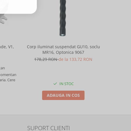
-25%
de, V1,
Corp iluminat suspendat GU10, soclu
Corp ilu
MR16, Optonica 9067
M
178,29 RON
de la 133,72 RON
178,
an
 momentan
aria. Cere
IN STOC
ADAUGA IN COS
SUPORT CLIENTI