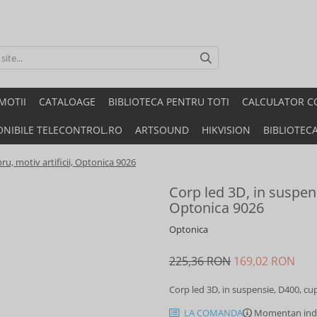
MOTII
CATALOAGE
BIBLIOTECA PENTRU TOTI
CALCULATOR C
ONIBILE TELECONTROL.RO
ARTSOUND
HIKVISION
BIBLIOTEC
ru, motiv artificii, Optonica 9026
Corp led 3D, in suspens
Optonica 9026
Optonica
225,36 RON
169,02 RON
Corp led 3D, in suspensie, D400, cup
LA COMANDA
Momentan indi