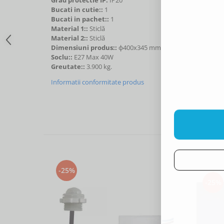
Bucati in cutie::
1
Bucati in pachet::
1
Material 1::
Sticlă
Material 2::
Sticlă
Dimensiuni produs::
ф400x345 mm
Soclu::
E27 Max 40W
Greutate::
3.900 kg.
Informatii conformitate produs
-25%
-25%