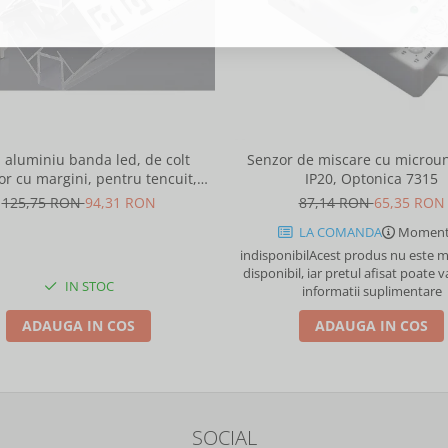
l aluminiu banda led, de colt
Senzor de miscare cu microun
or cu margini, pentru tencuit,
IP20, Optonica 7315
2m, culoare gri natur, Optonica
125,75 RON
94,31 RON
87,14 RON
65,35 RON
5165
LA COMANDA
Moment
indisponibil
Acest produs nu este
disponibil, iar pretul afisat poate v
IN STOC
informatii suplimentare
ADAUGA IN COS
ADAUGA IN COS
SOCIAL