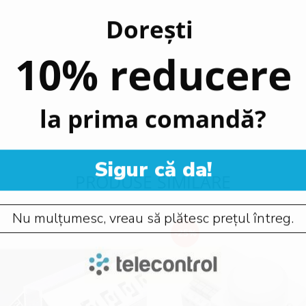
Dorești
10% reducere
la prima comandă?
Sigur că da!
PRODUSE SIMILARE
Nu mulțumesc, vreau să plătesc prețul întreg.
-25%