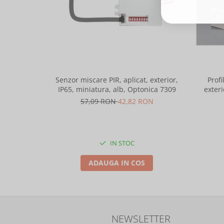
Senzor miscare PIR, aplicat, exterior,
Profi
IP65, miniatura, alb, Optonica 7309
exteri
lungime 
57,09 RON
42,82 RON
IN STOC
ADAUGA IN COS
NEWSLETTER