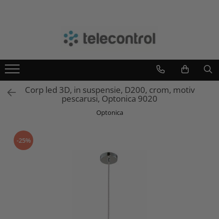
Branduri
Teleco Automation
Teletask
Artsound
Corp led 3D, in suspensie, D200, crom, motiv
Intelight
pescarusi, Optonica 9020
Hikvision
Optonica
-25%