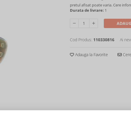
pretul afisat poate varia. Cere info
Durata de livrare:
1
ADAUG
Cod Produs:
110330816
Ai nev
Adauga la Favorite
Cere 