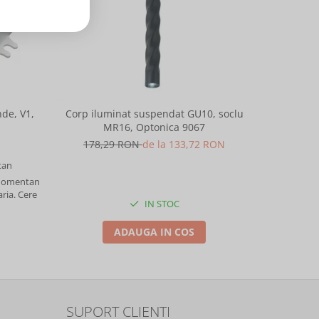
-25%
de, V1,
Corp iluminat suspendat GU10, soclu
Corp ilu
MR16, Optonica 9067
M
178,29 RON
de la 133,72 RON
178,
an
 momentan
aria. Cere
IN STOC
ADAUGA IN COS
SUPORT CLIENTI