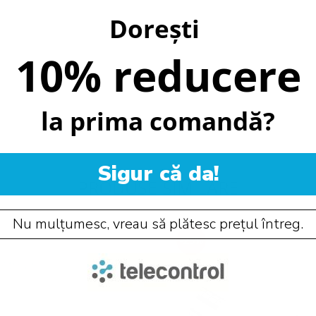
Dorești
10% reducere
la prima comandă?
Sigur că da!
PRODUSE SIMILARE
Nu mulțumesc, vreau să plătesc prețul întreg.
-25%