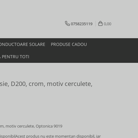
0758235119
0,00
ONDUCTOARE SOLARE
PRODUSE CADOU
A PENTRU TOTI
sie, D200, crom, motiv cerculete,
om, motiv cerculete, Optonica 9019
sponibil
Acest produs nu este momentan disponibil, iar