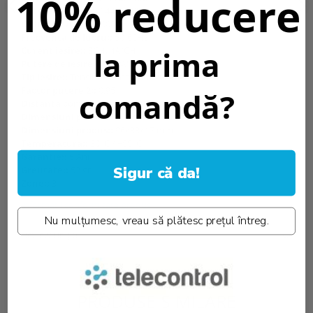
10% reducere
Putere maxima::
144W/288W
Cicluri On/Off::
100000 x
Frecventa de lucru::
50-60Hz
Curent iesire::
3CH, 4A/CH
la prima
Putere de iesire::
12-24Vdc / 3 canale x 4A
Tip iesire::
Tensiune constantă PWM
Factor putere 2::
0.95
comandă?
Distanta comanda::
30m, 30 m
Dimensiuni pachet::
115x40x30 mm
Dimensiuni produs::
96x33x17 mm
Temperatura::
30°C / +50°C
Garantie::
5 Ani
Sigur că da!
Greutate::
52 gr.
Zone::
3
Informatii conformitate produs
Nu mulțumesc, vreau să plătesc prețul întreg.
Review-uri
(0)
PRODUSE SIMILARE